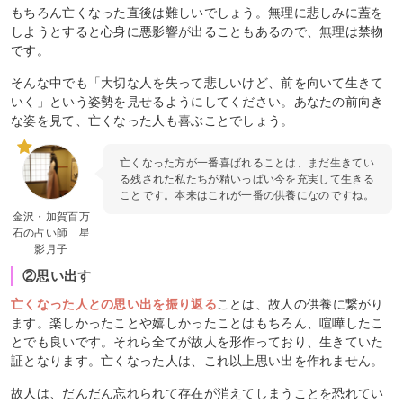
もちろん亡くなった直後は難しいでしょう。無理に悲しみに蓋を
しようとすると心身に悪影響が出ることもあるので、無理は禁物
です。
そんな中でも「大切な人を失って悲しいけど、前を向いて生きて
いく」という姿勢を見せるようにしてください。あなたの前向き
な姿を見て、亡くなった人も喜ぶことでしょう。
亡くなった方が一番喜ばれることは、まだ生きてい
る残された私たちが精いっぱい今を充実して生きる
ことです。本来はこれが一番の供養になのですね。
金沢・加賀百万
石の占い師 星
影月子
②思い出す
亡くなった人との思い出を振り返る
ことは、故人の供養に繋がり
ます。楽しかったことや嬉しかったことはもちろん、喧嘩したこ
とでも良いです。それら全てが故人を形作っており、生きていた
証となります。亡くなった人は、これ以上思い出を作れません。
故人は、だんだん忘れられて存在が消えてしまうことを恐れてい