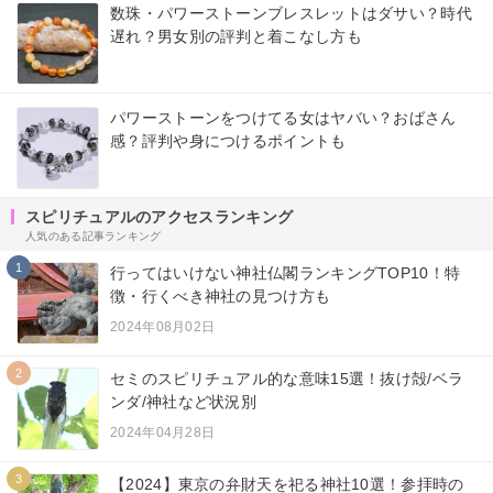
数珠・パワーストーンブレスレットはダサい？時代
遅れ？男女別の評判と着こなし方も
パワーストーンをつけてる女はヤバい？おばさん
感？評判や身につけるポイントも
スピリチュアルのアクセスランキング
人気のある記事ランキング
1
行ってはいけない神社仏閣ランキングTOP10！特
徴・行くべき神社の見つけ方も
2024年08月02日
2
セミのスピリチュアル的な意味15選！抜け殻/ベラ
ンダ/神社など状況別
2024年04月28日
3
【2024】東京の弁財天を祀る神社10選！参拝時の