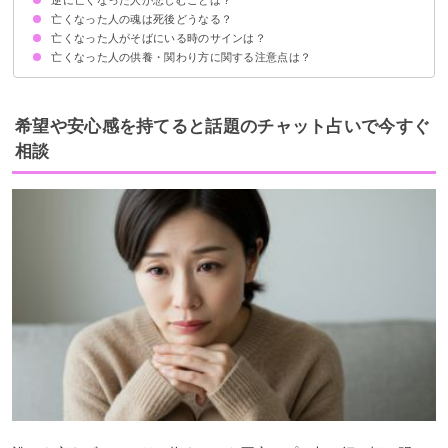
亡くなった人の魂は死後どうなる？
亡くなった人のことを忘れてしまうこと
故人の遺品をぞんざいに扱うこと
家族同士で揉めていること
亡くなった悲しみを引きずりすぎて立ち直れていないこと
亡くなった人がそばにいる時のサインは？
死後四十九日までは現世にいる
残された人を見守るために魂が地上に降りてくることも
亡くなった人の供養・関わり方に関する注意点は？
①亡くなった人の夢を見る
②亡くなった人の気配を感じる
③頻繁に思い出す
④耳鳴りによるサイン
⑤怪奇現象が起こる
亡くなった人に話しかけてはいけないケースがある
四十九日までは水を毎日交換し灯りを絶やしてはいけない
希望や安心感を持てると話題のチャット占いで今すぐ
相談