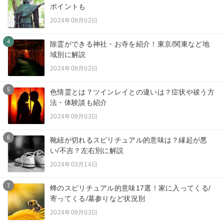
ポイントも
2024年08月02日
4
除霊ができる神社・お寺を紹介！東京/関東など地
域別に解説
2024年08月02日
5
色情霊とは？ツインレイとの違いは？症状や祓う方
法・体験談も紹介
2024年09月03日
6
靴紐が切れるスピリチュアル的意味は？縁起が悪
い/不吉？左右別に解説
2024年03月14日
7
蜂のスピリチュアル的意味17選！家に入ってくる/
寄ってくる/墓参りなど状況別
2024年09月03日