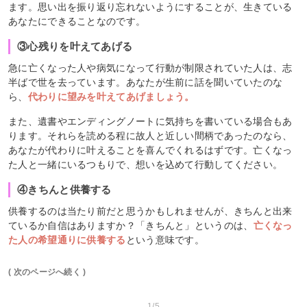
ます。思い出を振り返り忘れないようにすることが、生きている
あなたにできることなのです。
③心残りを叶えてあげる
急に亡くなった人や病気になって行動が制限されていた人は、志
半ばで世を去っています。あなたが生前に話を聞いていたのな
ら、
代わりに望みを叶えてあげましょう。
また、遺書やエンディングノートに気持ちを書いている場合もあ
ります。それらを読める程に故人と近しい間柄であったのなら、
あなたが代わりに叶えることを喜んでくれるはずです。亡くなっ
た人と一緒にいるつもりで、想いを込めて行動してください。
④きちんと供養する
供養するのは当たり前だと思うかもしれませんが、きちんと出来
ているか自信はありますか？「きちんと」というのは、
亡くなっ
た人の希望通りに供養する
という意味です。
( 次のページへ続く )
1/5