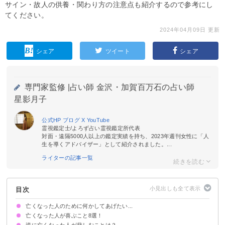
サイン・故人の供養・関わり方の注意点も紹介するので参考にし
てください。
2024年04月09日 更新
シェア
ツイート
シェア
専門家監修 |
占い師 金沢・加賀百万石の占い師
星影月子
公式HP
ブログ
X
YouTube
霊視鑑定士/よろず占い霊視鑑定所代表
対面・遠隔5000人以上の鑑定実績を持ち、2023年週刊女性に「人
生を導くアドバイザー」として紹介されました。...
ライターの記事一覧
目次
亡くなった人のために何かしてあげたい...
亡くなった人が喜ぶこと8選！
逆に亡くなった人が悲しむことは？
①元気な姿を見せる
②思い出す
③心残りを叶えてあげる
④きちんと供養する
⑤愛情を伝えると同時に、愛情を受け取る
⑥遺品を大切にする
⑦安息を祈る
⑧思い出巡りをする