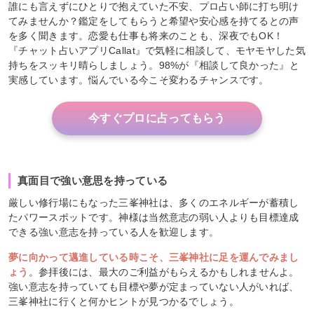
誰にも言えずにひとりで抱えていた不安、プロ占い師に打ち明け
てみませんか？鑑定をしてもらうと希望や安心感を持てるとの声
を多く聞きます。恋愛も仕事も将来のことも、深夜でもOK！
『チャット占いアプリCallat』で気軽に相談して、モヤモヤした気
持ちをスッキリ晴らしましょう。98%が『相談して良かった』と
実感しています。悩んでいる今こそ変わるチャンスです。
今すぐプロに占ってもらう
真面目で強い意思を持っている
厳しい修行場にもなった三峯神社は、多くのエネルギーが蓄積し
たパワースポットです。神様は当然意志の弱い人よりも目標達成
できる強い意志を持っている人を歓迎します。
夢に向かって邁進している時こそ、三峯神社に足を運んでみまし
ょう
。参拝後には、最大のご利益がもらえるかもしれませんよ。
強い意志を持っていても目標や夢が定まっていない人がいれば、
三峯神社に行くと何かヒントが見つかるでしょう。