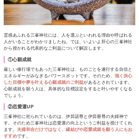
霊感あふれる三峯神社には、人を選ぶといわれる理由や呼ばれる
人がいることがわかりましたね。では、いよいよ肝心の三峯神社
から授かれる代表的なご利益について解説します。
①心願成就
厳しい修行場でもあった三峯神社は、ものごとを遂行する自信と
エネルギーがみなぎるパワースポットです。そのため、
強く決心
した目標や夢を叶える心願成就のご利益
があるとされています。
心願成就を願う人は、具体的な目標設定をすると叶いやすくなる
でしょう。
②恋愛運UP
三峯神社に祀られているのは、伊弉諾尊と伊弉册尊の夫婦神で
す。そのため三峯神社は恋愛運の向上というご利益を授けてくれ
ます。
夫婦和合だけではなく、縁結びや恋愛成就を願う人にもお
すすめ
です。