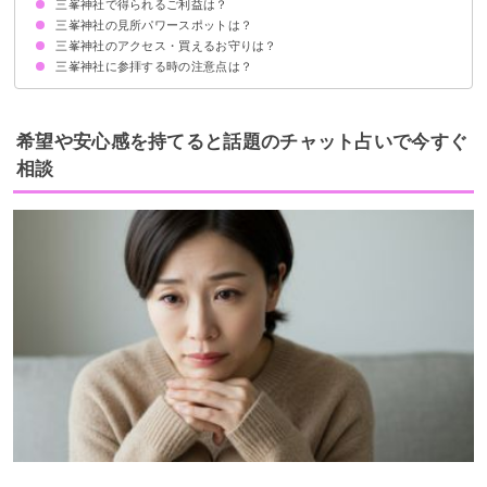
三峯神社で得られるご利益は？
ふと三峯神社に行きたくなる
真面目で強い意思を持っている
職業が経営者・個人事業主
たびたび三峯神社の夢を見る
思いがけず三峯神社付近に用事ができる
三峯神社の見所パワースポットは？
①心願成就
②恋愛運UP
③出世開運
④金運上昇
⑤心身浄化
三峯神社のアクセス・買えるお守りは？
①三ツ鳥居
②隋神門（ずいしんもん）
③拝殿
④重忠杉
⑤奥宮遥拝殿
⑥日本武尊銅像
⑦奥宮
三峯神社に参拝する時の注意点は？
アクセス
買えるお守り
御朱印
三ツ鳥居のくぐり方に注意する
奥宮に行く場合は服装に注意する
希望や安心感を持てると話題のチャット占いで今すぐ
相談