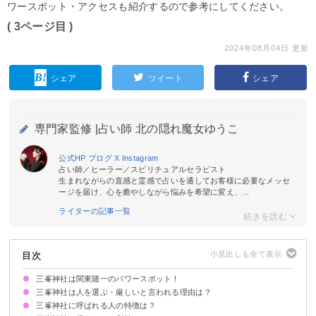
ワースポット・アクセスも紹介するので参考にしてください。
( 3ページ目 )
2024年08月04日 更新
シェア
ツイート
シェア
専門家監修 |
占い師 北の隠れ魔女ゆうこ
公式HP
ブログ
X
Instagram
占い師／ヒーラー／スピリチュアルセラピスト
生まれながらの直感と霊感で占いを通してお客様に必要なメッセ
ージを届け、心を癒やしながら悩みを希望に変え、...
ライターの記事一覧
目次
三峯神社は関東随一のパワースポット！
三峯神社は人を選ぶ・厳しいと言われる理由は？
歴史
祀られている神様
三峯神社に呼ばれる人の特徴は？
神社のパワーが非常に強く体調不良になることもあるから
奥宮に行くには険しい登山道を登る必要があるから
神社に相性が合わない人もいるから
三峯神社は元々僧侶の修行場だったから
アクセスがしづらく入念に準備する必要があるから