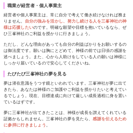
職業が経営者・個人事業主
経営者や個人事業主は、常に自分で考えて働き続けなければ務ま
りません。
自分の強みを活かし、努力し続ける人を三峯神社の神
様は応援したい
のです。明確な願望や目標を抱いているなら、ぜ
ひ三峯神社のご利益を授かりに行きましょう。
ただし、どんな理由があっても自分の利益ばかりをお願いするの
は御法度です。願いは胸にとどめて、神様の前では日頃の感謝を
述べましょう。また、心から人助けをしている人の願いは神様に
しっかり届いているので安心してくださいね。
たびたび三峯神社の夢を見る
夢は潜在意識をうつす鏡といわれています。三峯神社が夢に出て
きたら、あなたは神様のご加護やご利益を授かりたいと考えてい
るでしょう。現在、目標達成に向けて厳しい成長過程に身を置い
ているはずです。
夢に三峯神社が出てきたことは、神様が成長を讃えてくれている
証拠かもしれません。三峯神社の夢を見たら、
感謝を伝えるため
に参拝に行きましょう
。