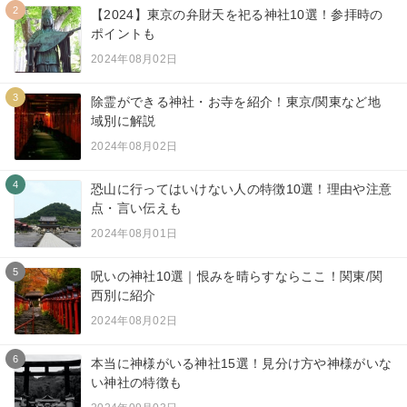
2
【2024】東京の弁財天を祀る神社10選！参拝時の
ポイントも
2024年08月02日
3
除霊ができる神社・お寺を紹介！東京/関東など地
域別に解説
2024年08月02日
4
恐山に行ってはいけない人の特徴10選！理由や注意
点・言い伝えも
2024年08月01日
5
呪いの神社10選｜恨みを晴らすならここ！関東/関
西別に紹介
2024年08月02日
6
本当に神様がいる神社15選！見分け方や神様がいな
い神社の特徴も