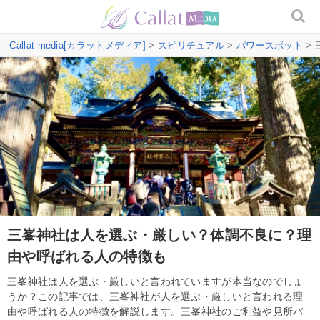
Callat media[カラットメディア]
>
スピリチュアル
>
パワースポット
>
三峯神社は人を選ぶ・厳しい？体調不良に？理
由や呼ばれる人の特徴も
三峯神社は人を選ぶ・厳しいと言われていますが本当なのでしょ
うか？この記事では、三峯神社が人を選ぶ・厳しいと言われる理
由や呼ばれる人の特徴を解説します。三峯神社のご利益や見所パ