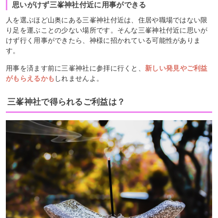
思いがけず三峯神社付近に用事ができる
人を選ぶほど山奥にある三峯神社付近は、住居や職場ではない限
り足を運ぶことの少ない場所です。そんな三峯神社付近に思いが
けず行く用事ができたら、神様に招かれている可能性がありま
す。
用事を済ます前に三峯神社に参拝に行くと、
新しい発見やご利益
がもらえるかも
しれません
よ。
三峯神社で得られるご利益は？