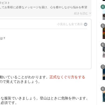
ラピスト
4
してお客様に必要なメッセージを届け、心を癒やしながら悩みを希望
5
由は？
あるから
ら
ら
6
7
に動いていることがわかります。
正式なくぐり方をする
ので覚えておきましょう。
8
うな服装でいきましょう。登山はときに危険を伴います。
も必須です。