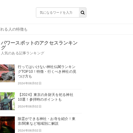
ばれる人の特徴も
パワースポットのアクセスランキン
グ
人気のある記事ランキング
行ってはいけない神社仏閣ランキン
グTOP10！特徴・行くべき神社の見
つけ方も
2024年08月02日
【2024】東京の弁財天を祀る神社
10選！参拝時のポイントも
2024年08月02日
除霊ができる神社・お寺を紹介！東
京/関東など地域別に解説
2024年08月02日