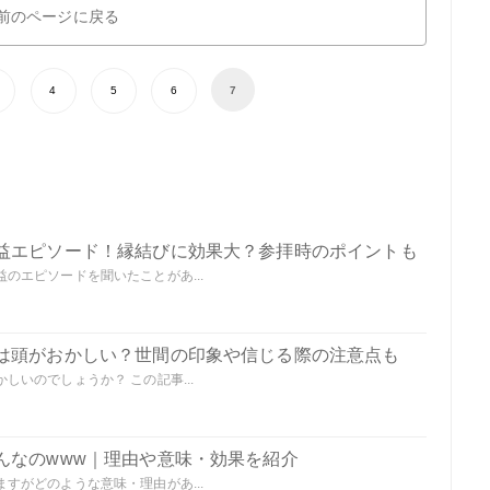
前のページに戻る
4
5
6
7
益エピソード！縁結びに効果大？参拝時のポイントも
のエピソードを聞いたことがあ...
は頭がおかしい？世間の印象や信じる際の注意点も
いのでしょうか？ この記事...
んなのwww｜理由や意味・効果を紹介
すがどのような意味・理由があ...