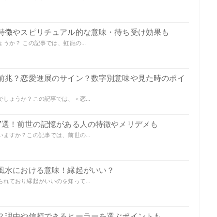
特徴やスピリチュアル的な意味・待ち受け効果も
か？ この記事では、虹龍の...
前兆？恋愛進展のサイン？数字別意味や見た時のポイ
しょうか？この記事では、＜恋...
7選！前世の記憶がある人の特徴やメリデメも
ますか？この記事では、前世の...
風水における意味！縁起がいい？
れており縁起がいいのを知って...
？理由や信頼できるヒーラーを選ぶポイントも