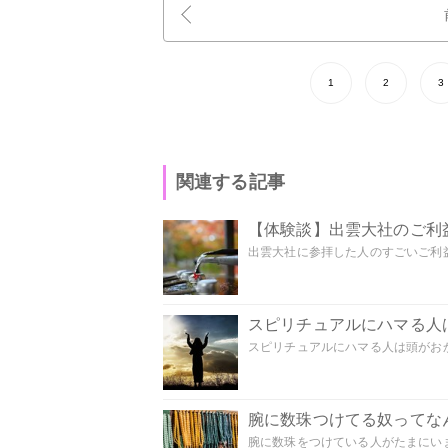
1
2
3
関連する記事
【体験談】出雲大社のご利
出雲大社に参拝した人のすごいご利益
スピリチュアルにハマる人
スピリチュアルにハマる人は頭がおかし
腕に数珠つけてる奴ってな
腕に数珠をつけている人がたまにいま