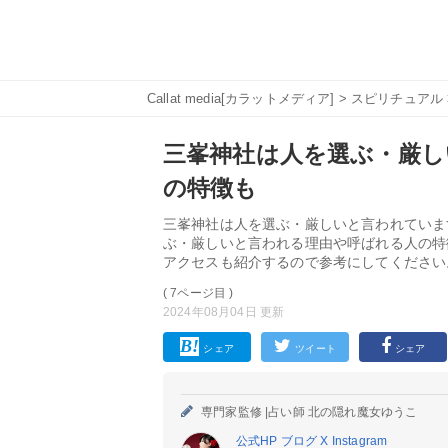
Callat media[カラットメディア]
>
スピリチュアル
三峯神社は人を選ぶ・厳し
の特徴も
三峯神社は人を選ぶ・厳しいと言われていま
ぶ・厳しいと言われる理由や呼ばれる人の特
アクセスも紹介するので参考にしてください
( 7ページ目 )
2024年08月04日 更新
シェア
ツイート
シェア
専門家監修 |
占い師 北の隠れ魔女ゆうこ
公式HP
ブログ
X
Instagram