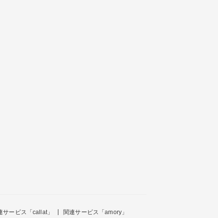
連サービス「callat」
関連サービス「amory」