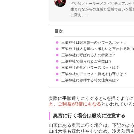
占い師／ヒーラー／スピリチュアルセ
生まれながらの直感と霊感で占いを通
に変え、...
目次
三峯神社は関東随一のパワースポット！
三峯神社は人を選ぶ・厳しいと言われる理
歴史
祀られている神様
三峯神社に呼ばれる人の特徴は？
神社のパワーが非常に強く体調不良になることも
奥宮に行くには険しい登山道を登る必要があるか
神社に相性が合わない人もいるから
三峯神社は元々僧侶の修行場だったから
アクセスがしづらく入念に準備する必要があるか
三峯神社で得られるご利益は？
ふと三峯神社に行きたくなる
真面目で強い意思を持っている
職業が経営者・個人事業主
たびたび三峯神社の夢を見る
思いがけず三峯神社付近に用事ができる
三峯神社の見所パワースポットは？
①心願成就
②恋愛運UP
③出世開運
④金運上昇
⑤心身浄化
三峯神社のアクセス・買えるお守りは？
①三ツ鳥居
②隋神門（ずいしんもん）
③拝殿
④重忠杉
⑤奥宮遥拝殿
⑥日本武尊銅像
⑦奥宮
三峯神社に参拝する時の注意点は？
アクセス
買えるお守り
御朱印
三ツ鳥居のくぐり方に注意する
奥宮に行く場合は服装に注意する
実際に手順通りにくぐると∞を描くよう
と、ご利益が3倍にもなる
といわれている
奥宮に行く場合は服装に注意する
山頂にある奥宮に行く場合は、下記のよ
山は天候も変わりやすいため、冷え対策