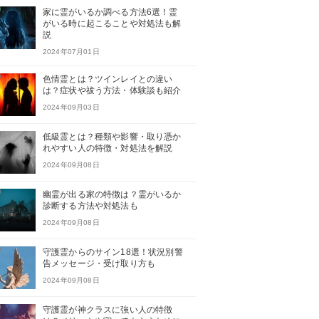
家に霊がいるか調べる方法6選！霊
がいる時に起こることや対処法も解
説
2024年07月01日
色情霊とは？ツインレイとの違い
は？症状や祓う方法・体験談も紹介
2024年09月03日
低級霊とは？種類や影響・取り憑か
れやすい人の特徴・対処法を解説
2024年09月08日
幽霊が出る家の特徴は？霊がいるか
診断する方法や対処法も
2024年09月08日
守護霊からのサイン18選！状況別警
告メッセージ・受け取り方も
2024年09月08日
守護霊が神クラスに強い人の特徴