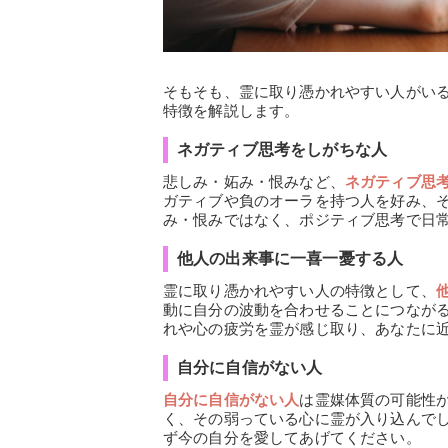
そもそも、霊に取り憑かれやすい人がい
特徴を解説します。
ネガティブ思考をしがちな人
悲しみ・妬み・恨みなど、
ネガティブ思
ガティブや負のオーラを持つ人を好み、
み・恨みではなく、ポジティブ思考で日
他人の出来事に一喜一憂する人
霊に取り憑かれやすい人の特徴として、
動に自分の波動を合わせることにつなが
れや心の疲労を霊が感じ取り、あなたに
自分に自信がない人
自分に自信がない人
は霊媒体質の可能性
く、その弱っている心に霊が入り込んで
ず今の自分を愛してあげてください。