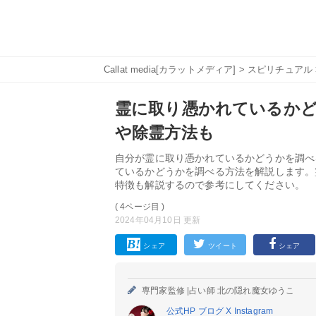
Callat media[カラットメディア]
>
スピリチュアル
霊に取り憑かれているか
や除霊方法も
自分が霊に取り憑かれているかどうかを調べ
ているかどうかを調べる方法を解説します。
特徴も解説するので参考にしてください。
( 4ページ目 )
2024年04月10日 更新
シェア
ツイート
シェア
専門家監修 |
占い師 北の隠れ魔女ゆうこ
公式HP
ブログ
X
Instagram