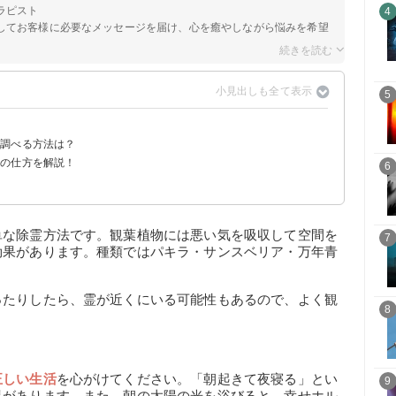
ラピスト
4
してお客様に必要なメッセージを届け、心を癒やしながら悩みを希望
5
か調べる方法は？
霊の仕方を解説！
う
6
単な除霊方法です。観葉植物には悪い気を吸収して空間を
7
効果があります。種類ではパキラ・サンスベリア・万年青
ったりしたら、霊が近くにいる可能性もあるので、よく観
8
正しい生活
を心がけてください。「朝起きて夜寝る」とい
9
果があります。また、朝の太陽の光を浴びると、幸せホル