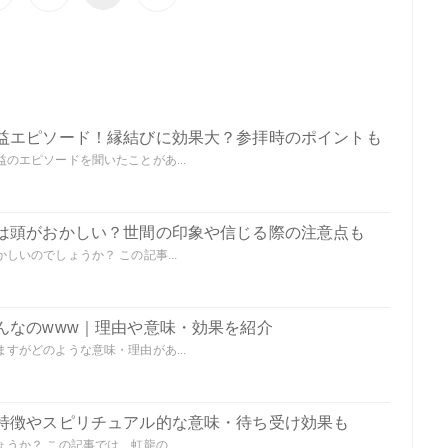
益エピソード！縁結びに効果大？参拝時のポイントも
のエピソードを聞いたことがあ...
は頭がおかしい？世間の印象や信じる際の注意点も
いのでしょうか？ この記事...
んなのwww｜理由や意味・効果を紹介
すがどのような意味・理由があ...
特徴やスピリチュアル的な意味・待ち受け効果も
か？ この記事では、虹龍の...