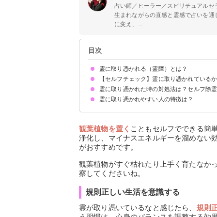
占い師／ヒーラー／スピリチュアルセ
生まれながらの直感と霊感で占いを通
に変え、...
目次
霊に取り憑かれる（霊障）とは？
【セルフチェック】霊に取り憑かれている
取り憑かれた時の症状
取り憑く霊の種類
霊に取り憑かれた時の対処法は？セルフ除
悪霊に取り憑かれている時の調べ方
生霊に取り憑かれている時の調べ方
自分で判断がつかない場合は霊能者に視てもらお
霊に取り憑かれやすい人の特徴は？
玄関に盛り塩をする
お香を焚く
塩風呂に入る
家や部屋を掃除する
ヒーリングで心を癒す
瞑想でメンタルを強化
観葉植物を置く
規則正しい生活を意識する
ネガティブ思考をしがちな人
他人の出来事に一喜一憂する人
自分に自信がない人
お風呂に入らない人
風通し・日当たりの悪い部屋に住んでいる人
お墓参り・神社仏閣へ参拝しない人
観葉植物を置く
こともセルフでできる簡
浄化し、マイナスエネルギーを溜めない
がおすすめです。
観葉植物がすぐ枯れたり上手く育たなか
察してくださいね。
規則正しい生活を意識する
霊が取り憑いているなと感じたら、
規則
う習慣は、心身のバランスを調整する効