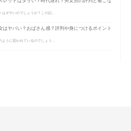
スレットはダサい？時代遅れ？男女別の評判と着こな
はダサいのでしょうか？この記...
女はヤバい？おばさん感？評判や身につけるポイント
ように思われているのでしょう...