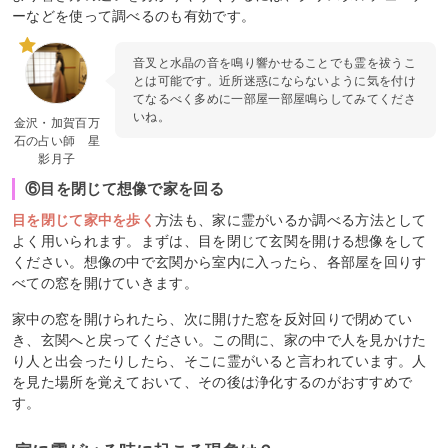
ーなどを使って調べるのも有効です。
音叉と水晶の音を鳴り響かせることでも霊を祓うこ
とは可能です。近所迷惑にならないように気を付け
てなるべく多めに一部屋一部屋鳴らしてみてくださ
いね。
金沢・加賀百万
石の占い師 星
影月子
⑥目を閉じて想像で家を回る
目を閉じて家中を歩く
方法も、家に霊がいるか調べる方法として
よく用いられます。まずは、目を閉じて玄関を開ける想像をして
ください。想像の中で玄関から室内に入ったら、各部屋を回りす
べての窓を開けていきます。
家中の窓を開けられたら、次に開けた窓を反対回りで閉めてい
き、玄関へと戻ってください。この間に、家の中で人を見かけた
り人と出会ったりしたら、そこに霊がいると言われています。人
を見た場所を覚えておいて、その後は浄化するのがおすすめで
す。