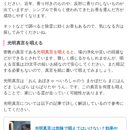
ください。近年、香り付きのものや、反対に香りのしないものが
出ていますが、シンプルで長らく使われてきたお香を選んだ方が
成功しやすくなります。
ネットなどで調べると除霊に効くお香もあるので、気になる方は
探してみてくださいね。
光明真言を唱える
密教の真言である
光明真言を唱える
と、場の浄化や災いの回避な
どができるとされています。難しく感じるかもしれませんが、唱
える言葉は23文字の短いお経なので安心してください。また暗記
する必要もないので、真言を紙に書いて唱えてみましょう。
光明真言は「おん あぼきゃ べいろしゃのう まかぼだら まにはん
どま じんばら はらばりたや うん」です。この真言を何度も唱え
ることで、家にいる霊が去っていく可能性があります。
光明真言については以下の記事で詳しく解説しているので参考に
してください。
光明真言は危険で唱えてはいけない？効果や