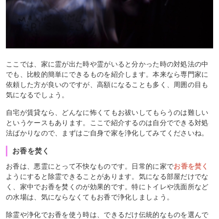
ここでは、家に霊が出た時や霊がいると分かった時の対処法の中
でも、比較的簡単にできるものを紹介します。本来なら専門家に
依頼した方が良いのですが、高額になることも多く、周囲の目も
気になるでしょう。
自宅が賃貸なら、どんなに怖くてもお祓いしてもらうのは難しい
というケースもあります。ここで紹介するのは自分でできる対処
法ばかりなので、まずはご自身で家を浄化してみてくださいね。
お香を焚く
お香は、悪霊にとって不快なものです。日常的に家で
お香を焚く
ようにすると除霊できることがあります。気になる部屋だけでな
く、家中でお香を焚くのが効果的です。特にトイレや洗面所など
の水場は、気にならなくてもお香で浄化しましょう。
除霊や浄化でお香を使う時は、できるだけ伝統的なものを選んで