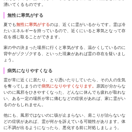
湧いてくるものです。
無性に寒気がする
夏でも
無性に寒気がする
のは、近くに霊がいるからです。霊は冷
たいエネルギーを持っているので、近くにいると寒気となって存
在を感じ取ることができます。
家の中の決まった場所に行くと寒気がする、温かくしているのに
背中がゾクゾクする、といった現象があれば霊の存在を疑いまし
ょう。
病気になりやすくなる
霊が常に近くに居たり、とり憑いたりしていたら、その人の生気
を奪ってしまうので
病気になりやすくなります。
原因が分からな
いのに風邪をひきやすくなった、どんなに休んでも疲れが取れな
い、ある一定の場所が常に痛むなどの症状があれば、家に霊がい
るのかもしれません。
他にも、風邪ではないのに咳が止まらない、肩こりが治らないな
どの症状があれば、霊が何かを訴えている可能性があります。体
に不調が出るようになったら、悪化する前に対処しましょう。