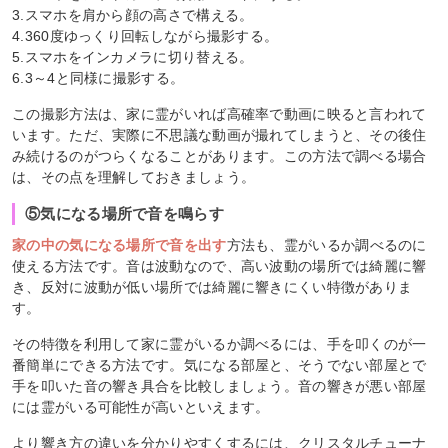
3.スマホを肩から顔の高さで構える。
4.360度ゆっくり回転しながら撮影する。
5.スマホをインカメラに切り替える。
6.3～4と同様に撮影する。
この撮影方法は、家に霊がいれば高確率で動画に映ると言われて
います。ただ、実際に不思議な動画が撮れてしまうと、その後住
み続けるのがつらくなることがあります。この方法で調べる場合
は、その点を理解しておきましょう。
⑤気になる場所で音を鳴らす
家の中の気になる場所で音を出す
方法も、霊がいるか調べるのに
使える方法です。音は波動なので、高い波動の場所では綺麗に響
き、反対に波動が低い場所では綺麗に響きにくい特徴がありま
す。
その特徴を利用して家に霊がいるか調べるには、手を叩くのが一
番簡単にできる方法です。気になる部屋と、そうでない部屋とで
手を叩いた音の響き具合を比較しましょう。音の響きが悪い部屋
には霊がいる可能性が高いといえます。
より響き方の違いを分かりやすくするには、クリスタルチューナ