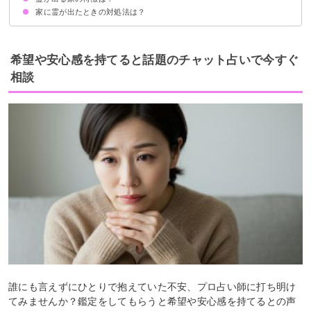
家に霊が出たときの対処法は？
短期で引っ越しが繰り返されている
過去に事故があった物件
日当たりが悪い物件
近くに墓地がある物件
お香を焚く
光明真言を唱える
神社で除霊をしてもらう
除霊の呪文を唱える
希望や安心感を持てると話題のチャット占いで今すぐ
相談
誰にも言えずにひとりで抱えていた不安、プロ占い師に打ち明け
てみませんか？鑑定をしてもらうと希望や安心感を持てるとの声