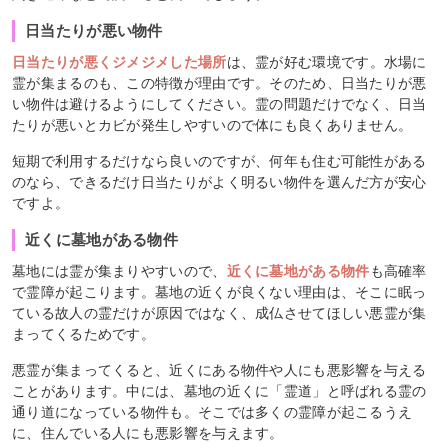
日当たりが悪い物件
日当たりが悪くジメジメした場所
は、霊が好む環境です。水場に
霊が集まるのも、この特徴が理由です。そのため、日当たりが悪
い物件は避けるようにしてください。霊の問題だけでなく、日当
たりが悪いとカビが発生しやすいので体にも良くありません。
短期で利用するだけなら良いのですが、何年も住む可能性がある
のなら、できるだけ日当たりがよく明るい物件を選んだ方が安心
ですよ。
近くに墓地がある物件
墓地には霊が集まりやすいので、
近くに墓地がある物件
も高確率
で霊障が起こります。墓地の近くが良くない理由は、そこに眠っ
ている故人の霊だけが原因ではなく、成仏させてほしい悪霊が集
まってくるためです。
悪霊が集まってくると、近くにある物件や人にも悪影響を与える
ことがあります。中には、墓地の近くに「霊道」と呼ばれる霊の
通り道になっている物件も。そこでは多くの霊障が起こるうえ
に、住んでいる人にも悪影響を与えます。