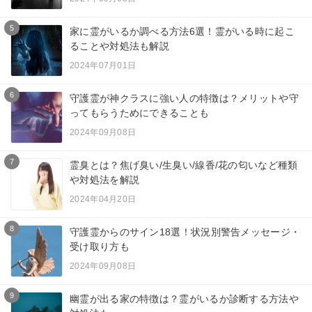
5
家に霊がいるか調べる方法6選！霊がいる時に起こ
ることや対処法も解説
2024年07月01日
6
守護霊が神クラスに強い人の特徴は？メリットや守
ってもらうためにできることも
2024年09月08日
7
霊臭とは？焦げ臭い/生臭い/線香/花の匂いなど種類
や対処法を解説
2024年04月20日
8
守護霊からのサイン18選！状況別警告メッセージ・
受け取り方も
2024年09月08日
9
幽霊が出る家の特徴は？霊がいるか診断する方法や