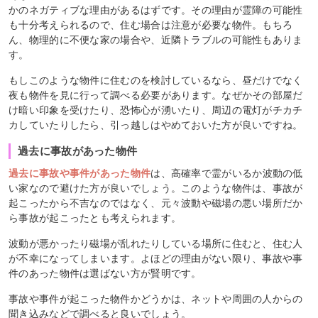
かのネガティブな理由があるはずです。その理由が霊障の可能性
も十分考えられるので、住む場合は注意が必要な物件。もちろ
ん、物理的に不便な家の場合や、近隣トラブルの可能性もありま
す。
もしこのような物件に住むのを検討しているなら、昼だけでなく
夜も物件を見に行って調べる必要があります。なぜかその部屋だ
け暗い印象を受けたり、恐怖心が湧いたり、周辺の電灯がチカチ
カしていたりしたら、引っ越しはやめておいた方が良いですね。
過去に事故があった物件
過去に事故や事件があった物件
は、高確率で霊がいるか波動の低
い家なので避けた方が良いでしょう。このような物件は、事故が
起こったから不吉なのではなく、元々波動や磁場の悪い場所だか
ら事故が起こったとも考えられます。
波動が悪かったり磁場が乱れたりしている場所に住むと、住む人
が不幸になってしまいます。よほどの理由がない限り、事故や事
件のあった物件は選ばない方が賢明です。
事故や事件が起こった物件かどうかは、ネットや周囲の人からの
聞き込みなどで調べると良いでしょう。