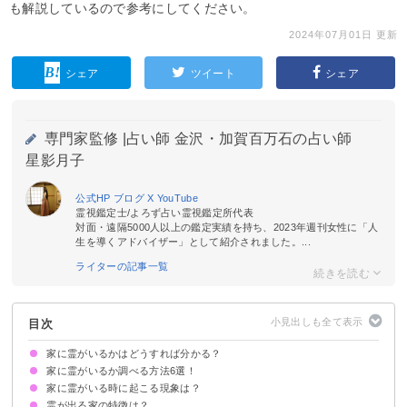
も解説しているので参考にしてください。
2024年07月01日 更新
シェア
ツイート
シェア
専門家監修 |
占い師 金沢・加賀百万石の占い師
星影月子
公式HP
ブログ
X
YouTube
霊視鑑定士/よろず占い霊視鑑定所代表
対面・遠隔5000人以上の鑑定実績を持ち、2023年週刊女性に「人
生を導くアドバイザー」として紹介されました。...
ライターの記事一覧
目次
家に霊がいるかはどうすれば分かる？
家に霊がいるか調べる方法6選！
家に霊がいる時に起こる現象は？
①気になる場所に日本酒を置いてみる
②生花を部屋に置く
③盛り塩をする
④スマホで部屋を撮影する
⑤気になる場所で音を鳴らす
⑥目を閉じて想像で家を回る
霊が出る家の特徴は？
ラップ音が鳴る
家電製品が勝手に壊れる
金縛りに頻繁に遭う
無性に寒気がする
病気になりやすくなる
家が全体的に暗いと感じる