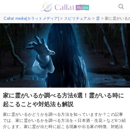
Callat media[カラットメディア]
>
スピリチュアル
>
霊
> 家に霊がいる
家に霊がいるか調べる方法6選！霊がいる時に
起こることや対処法も解説
家に霊がいるかどうかを調べる方法を知っていますか？この記事
では、家に霊がいるかを調べる方法を＜日本酒・生花＞など6つ紹
介します。家に霊が出た時に起こる現象や出る家の特徴、対処法