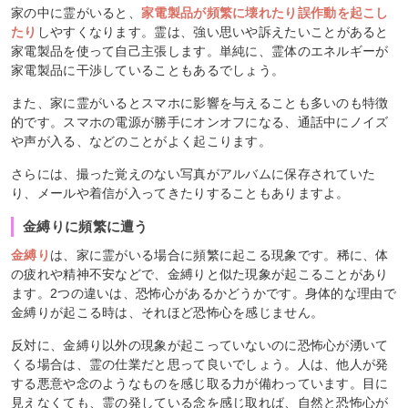
家の中に霊がいると、
家電製品が頻繁に壊れたり誤作動を起こし
たり
しやすくなります。霊は、強い思いや訴えたいことがあると
家電製品を使って自己主張します。単純に、霊体のエネルギーが
家電製品に干渉していることもあるでしょう。
また、家に霊がいるとスマホに影響を与えることも多いのも特徴
的です。スマホの電源が勝手にオンオフになる、通話中にノイズ
や声が入る、などのことがよく起こります。
さらには、撮った覚えのない写真がアルバムに保存されていた
り、メールや着信が入ってきたりすることもありますよ。
金縛りに頻繁に遭う
金縛り
は、家に霊がいる場合に頻繁に起こる現象です。稀に、体
の疲れや精神不安などで、金縛りと似た現象が起こることがあり
ます。2つの違いは、恐怖心があるかどうかです。身体的な理由で
金縛りが起こる時は、それほど恐怖心を感じません。
反対に、金縛り以外の現象が起こっていないのに恐怖心が湧いて
くる場合は、霊の仕業だと思って良いでしょう。人は、他人が発
する悪意や念のようなものを感じ取る力が備わっています。目に
見えなくても、霊の発している念を感じ取れば、自然と恐怖心が