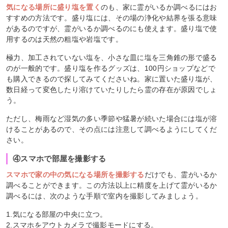
気になる場所に盛り塩を置く
のも、家に霊がいるか調べるにはお
すすめの方法です。盛り塩には、その場の浄化や結界を張る意味
があるのですが、霊がいるか調べるのにも使えます。盛り塩で使
用するのは天然の粗塩や岩塩です。
極力、加工されていない塩を、小さな皿に塩を三角錐の形で盛る
のが一般的です。盛り塩を作るグッズは、100円ショップなどで
も購入できるので探してみてくださいね。家に置いた盛り塩が、
数日経って変色したり溶けていたりしたら霊の存在が原因でしょ
う。
ただし、梅雨など湿気の多い季節や猛暑が続いた場合には塩が溶
けることがあるので、その点には注意して調べるようにしてくだ
さい。
④スマホで部屋を撮影する
スマホで家の中の気になる場所を撮影する
だけでも、霊がいるか
調べることができます。この方法以上に精度を上げて霊がいるか
調べるには、次のような手順で室内を撮影してみましょう。
1.気になる部屋の中央に立つ。
2.スマホをアウトカメラで撮影モードにする。