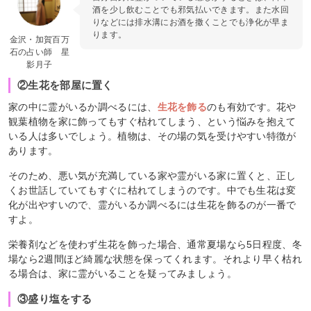
酒を少し飲むことでも邪気払いできます。また水回
りなどには排水溝にお酒を撒くことでも浄化が早ま
ります。
金沢・加賀百万
石の占い師 星
影月子
②生花を部屋に置く
家の中に霊がいるか調べるには、
生花を飾る
のも有効です。花や
観葉植物を家に飾ってもすぐ枯れてしまう、という悩みを抱えて
いる人は多いでしょう。植物は、その場の気を受けやすい特徴が
あります。
そのため、悪い気が充満している家や霊がいる家に置くと、正し
くお世話していてもすぐに枯れてしまうのです。中でも生花は変
化が出やすいので、霊がいるか調べるには生花を飾るのが一番で
すよ。
栄養剤などを使わず生花を飾った場合、通常夏場なら5日程度、冬
場なら2週間ほど綺麗な状態を保ってくれます。それより早く枯れ
る場合は、家に霊がいることを疑ってみましょう。
③盛り塩をする