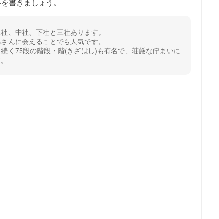
事を書きましょう。
上社、中社、下社と三社あります。
馬さんに会えることでも人気です。
続く75段の階段・階(きざはし)も有名で、荘厳な佇まいに
す。