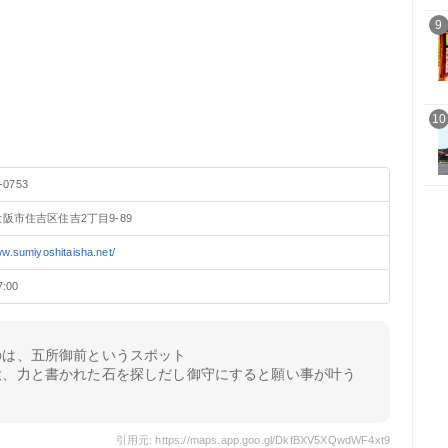
9
10
-0753
阪市住吉区住吉2丁目9-89
ww.sumiyoshitaisha.net/
7:00
のは、五所御前というスポット
大、力と書かれた石を探しだし御守にすると願い事が叶う
引用元: https://maps.app.goo.gl/DkfBXV5XQwdWF4xt9