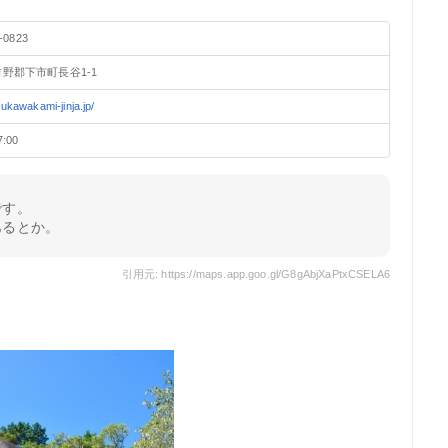
-0823
野郡下市町長谷1-1
niukawakami-jinja.jp/
7:00
です。
あるとか。
引用元: https://maps.app.goo.gl/G8gAbjXaPtxCSELA6