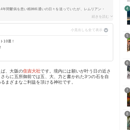
4
14年間鬱病を患い精神科通いの日々を送っていたが、レムリアン・
5
ト10選！
！
？
6
えば、大阪の
住吉大社
です。境内には願いが叶う日の近さ
。さらに五所御前では五、大、力と書かれた3つの石を自
わるまざまなご利益を頂ける神社です。
7
8