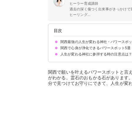
ヒーラー育成講師
過去の深く傷つく出来事がきっかけで
ヒーリング...
目次
関西最強の人生が変わる神社・パワースポッ
関西で心身が浄化できるパワースポット5選
①玉置神社：奈良県
②鞍馬寺：京都府
③住吉大社：大阪府
④丹生川上神社：奈良県
⑤神倉神社：和歌山県
⑥熊野本宮大社：和歌山県
⑦白鬚神社：滋賀県
⑧春日大社：奈良県
⑨晴明神社：京都府
⑩大阪天満宮：大阪府
人生が変わる神社に参拝する時の注意点は
①鮎屋の滝：兵庫県
②仁徳天皇陵古墳：大阪府
③嵐山の竹林：京都府
④天橋立：京都府
⑤那智の滝：和歌山県
お参りしてはいけない日は避ける
正しい参拝方法を守る
夜には参拝しないようにする
願いが叶ったから必ずお礼参りをする
関西で願いを叶えるパワースポットと言
がわかる、霊石のおもかる石があります
分で見つけてお守りにできて、人生が変