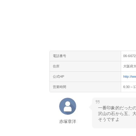
電話番号
06-6672
住所
大阪府大
公式HP
http://w
営業時間
6:30～1
一番印象的だった
沢山の石から五、
そうですよ
赤塚章洋