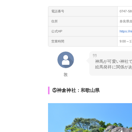
電話番号
0747-58
住所
奈良県吉
公式HP
https://
営業時間
9:00～1
神馬が可愛い神社
絵馬発祥に関係が
敦
⑤神倉神社：和歌山県