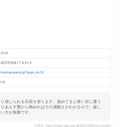
-2533
新宮市神倉1丁目13−8
kumanohayatama.jp/?page_id=18
6:00
きり感じられる石段を登ります。舐めてると痛い目に遭う
とりあえず麓から眺めればその過酷さがわかるので、厳し
ない方が無難です。
引用元: https://maps.app.goo.gl/WinHJi9MUhccxwdx5