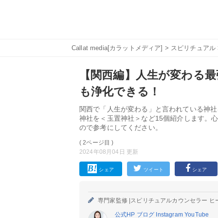
Callat media[カラットメディア]
>
スピリチュアル
【関西編】人生が変わる最
も浄化できる！
関西で「人生が変わる」と言われている神社
神社を＜玉置神社＞など15個紹介します。
ので参考にしてください。
( 2ページ目 )
2024年08月04日 更新
シェア
ツイート
シェア
専門家監修 |
スピリチュアルカウンセラー ヒ
公式HP
ブログ
Instagram
YouTube