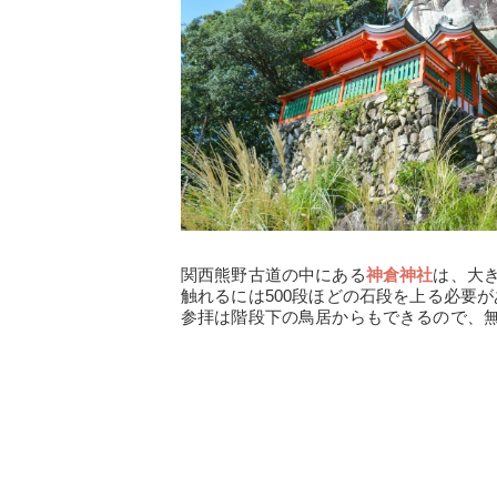
関西熊野古道の中にある
神倉神社
は、大
触れるには500段ほどの石段を上る必要
参拝は階段下の鳥居からもできるので、