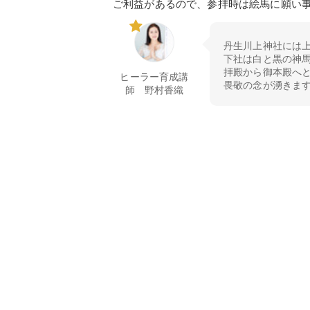
ご利益があるので、参拝時は絵馬に願い
丹生川上神社には
下社は白と黒の神
拝殿から御本殿へと
ヒーラー育成講
畏敬の念が湧きま
師 野村香織