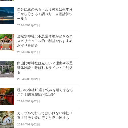
自分に縁のある・合う神社は生年月
日から分かる！調べ方・自動計算ツ
ールも
2024年08月02日
金蛇水神社は不思議体験が起きる？
スピリチュアル的ご利益やおすすめ
お守りを紹介
2024年07月31日
白山比咩神社は厳しい？理由や不思
議体験談・呼ばれるサイン・ご利益
も
2024年08月02日
呪いの神社10選｜恨みを晴らすなら
ここ！関東/関西別に紹介
2024年08月02日
カップルで行ってはいけない神社10
選！特徴や逆に行くと良い神社も
2024年08月02日