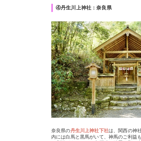
④丹生川上神社：奈良県
奈良県の
丹生川上神社下社
は、関西の神
内には白馬と黒馬がいて、神馬のご利益