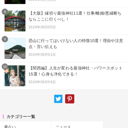
8
【大阪】縁切り最強神社11選！仕事/離婚/悪縁断ち
ならここに行くべし！
2024年09月05日
9
恐山に行ってはいけない人の特徴10選！理由や注意
点・言い伝えも
2024年08月01日
10
【関西編】人生が変わる最強神社・パワースポット
15選！心身も浄化できる！
2024年08月04日
カテゴリー一覧
夢占い
ニュース