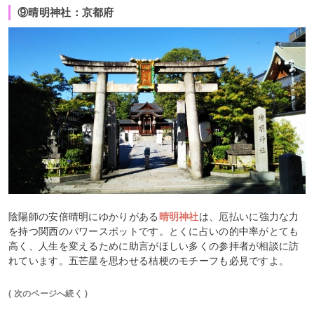
⑨晴明神社：京都府
陰陽師の安倍晴明にゆかりがある
晴明神社
は、厄払いに強力な力
を持つ関西のパワースポットです。とくに占いの的中率がとても
高く、人生を変えるために助言がほしい多くの参拝者が相談に訪
れています。五芒星を思わせる桔梗のモチーフも必見ですよ。
( 次のページへ続く )