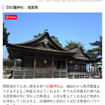
引用元: https://maps.app.goo.gl/Zc14S3wbbQ6hAB9B9
⑦白鬚神社：滋賀県
Save
関西地方でも古い歴史を持つ
白鬚神社
は、縁結びから商売繁盛ま
でさまざまなご利益を与えてくれます。中でも日本最大の湖であ
る琵琶湖の中に浮かぶ大鳥居は、人生を変えてくれるほど気持ち
を浄化してくれますよ。白鬚神社に訪れたらぜひ大鳥居のパワー