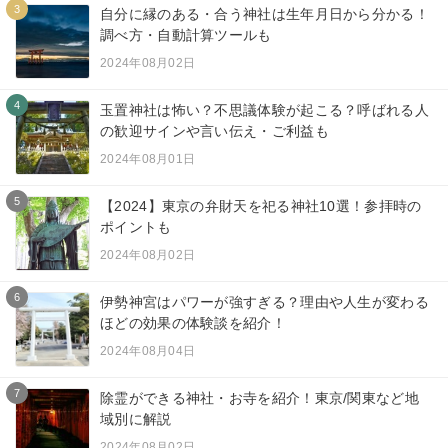
3
自分に縁のある・合う神社は生年月日から分かる！
調べ方・自動計算ツールも
2024年08月02日
4
玉置神社は怖い？不思議体験が起こる？呼ばれる人
の歓迎サインや言い伝え・ご利益も
2024年08月01日
5
【2024】東京の弁財天を祀る神社10選！参拝時の
ポイントも
2024年08月02日
6
伊勢神宮はパワーが強すぎる？理由や人生が変わる
ほどの効果の体験談を紹介！
2024年08月04日
7
除霊ができる神社・お寺を紹介！東京/関東など地
域別に解説
2024年08月02日