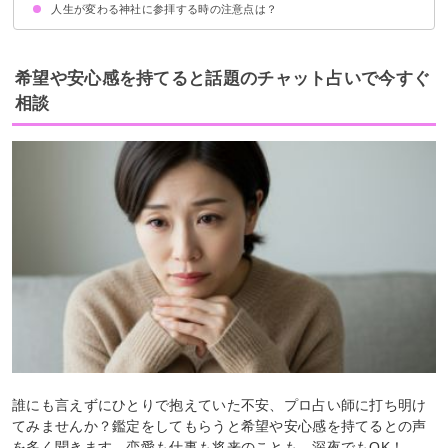
人生が変わる神社に参拝する時の注意点は？
①鮎屋の滝：兵庫県
②仁徳天皇陵古墳：大阪府
③嵐山の竹林：京都府
④天橋立：京都府
⑤那智の滝：和歌山県
お参りしてはいけない日は避ける
正しい参拝方法を守る
夜には参拝しないようにする
願いが叶ったから必ずお礼参りをする
希望や安心感を持てると話題のチャット占いで今すぐ
相談
誰にも言えずにひとりで抱えていた不安、プロ占い師に打ち明け
てみませんか？鑑定をしてもらうと希望や安心感を持てるとの声
を多く聞きます。恋愛も仕事も将来のことも、深夜でもOK！