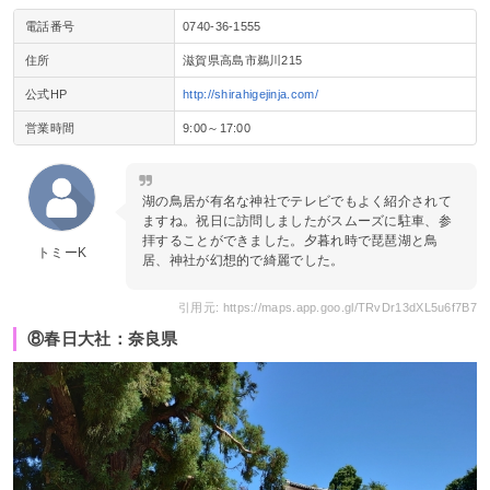
電話番号
0740-36-1555
住所
滋賀県高島市鵜川215
公式HP
http://shirahigejinja.com/
営業時間
9:00～17:00
湖の鳥居が有名な神社でテレビでもよく紹介されて
ますね。祝日に訪問しましたがスムーズに駐車、参
拝することができました。夕暮れ時で琵琶湖と鳥
トミーK
居、神社が幻想的で綺麗でした。
引用元: https://maps.app.goo.gl/TRvDr13dXL5u6f7B7
⑧春日大社：奈良県