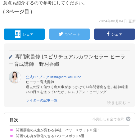
意点も紹介するので参考にしてください。
( 3ページ目 )
2024年08月04日 更新
シェア
ツイート
シェア
専門家監修 |
スピリチュアルカウンセラー ヒーラ
ー育成講師 野村香織
公式HP
ブログ
Instagram
YouTube
ヒーラー育成講師
過去の深く傷つく出来事がきっかけで14年間鬱病を患い精神科通
いの日々を送っていたが、レムリアン・ヒーリング...
ライターの記事一覧
目次
関西最強の人生が変わる神社・パワースポット10選！
関西で心身が浄化できるパワースポット5選！
①玉置神社：奈良県
②鞍馬寺：京都府
③住吉大社：大阪府
④丹生川上神社：奈良県
⑤神倉神社：和歌山県
⑥熊野本宮大社：和歌山県
⑦白鬚神社：滋賀県
⑧春日大社：奈良県
⑨晴明神社：京都府
⑩大阪天満宮：大阪府