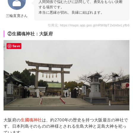
人間関係で悩むたびに訪問して、勇気をもらい決断
する場所です。
本当に悪縁が切れ、良縁に結ばれます。
三輪直寛さん
引用元: https://maps.app.goo.gl/nRW8pT2xbkbvLyfb6
②生國魂神社：大阪府
Save
大阪府の
生國魂神社
は、約2700年の歴史を持つ大阪最古の神社で
す。日本列島そのものの神様とされる生島大神と足島大神を祀っ
ています。