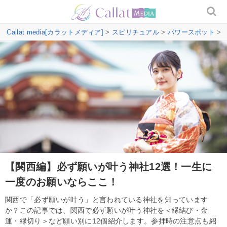
Callat media[カラットメディア]
>
スピリチュアル
>
パワースポット
>
【関西編】必ず願いが叶う神社12選！一生に
一度のお願いならここ！
関西で「必ず願いが叶う」と言われている神社を知っています
か？この記事では、関西で必ず願いが叶う神社を＜縁結び・金
運・縁切り＞など願い別に12個紹介します。参拝時の注意点も紹