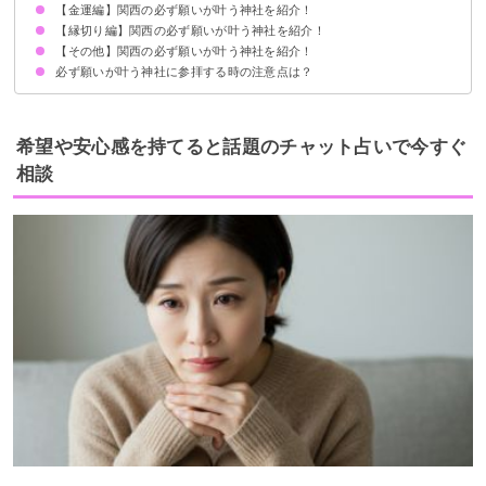
【金運編】関西の必ず願いが叶う神社を紹介！
①八坂神社：京都府
②住吉大社：大阪府
③談山神社：奈良県
【縁切り編】関西の必ず願いが叶う神社を紹介！
①金峯神社：奈良県
②御金神社：京都府
③西宮神社：兵庫県
【その他】関西の必ず願いが叶う神社を紹介！
①安井金比羅宮：京都府
②生國魂神社：大阪府
③石切劔箭神社：大阪府
必ず願いが叶う神社に参拝する時の注意点は？
①葛城一言主神社：奈良県
②堀越神社：大阪府
③車折神社：京都府
お参りしてはいけない日は避ける
正しい参拝方法を守る
夜には参拝しないようにする
願いが叶ったから必ずお礼参りをする
希望や安心感を持てると話題のチャット占いで今すぐ
相談