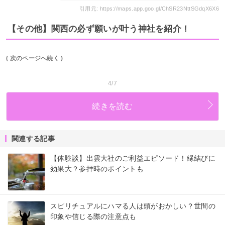
引用元: https://maps.app.goo.gl/ChSR23NttSGdqX6X6
【その他】関西の必ず願いが叶う神社を紹介！
( 次のページへ続く )
4/7
続きを読む
関連する記事
【体験談】出雲大社のご利益エピソード！縁結びに
効果大？参拝時のポイントも
スピリチュアルにハマる人は頭がおかしい？世間の
印象や信じる際の注意点も