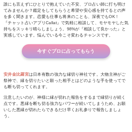
誰にも言えずにひとりで抱えていた不安、プロ占い師に打ち明け
てみませんか？鑑定をしてもらうと希望や安心感を持てるとの声
を多く聞きます。恋愛も仕事も将来のことも、深夜でもOK！
『チャット占いアプリCallat』で気軽に相談して、モヤモヤした気
持ちをスッキリ晴らしましょう。98%が『相談して良かった』と
実感しています。悩んでいる今こそ変わるチャンスです。
今すぐプロに占ってもらう
安井金比羅宮
は日本有数の強力な縁切り神社です。大物主神がご
祭神で、縁を切りたいと願った相手とはどのような手を使ってで
も断ち切ってくれます。
注意したいのが、神様に縁が切れた報告をするまで縁切りが続く
点です。悪縁を断ち切る強力なパワーが続いてしまうため、お願
いした悪縁が切れたらできるだけ早くお礼参りで報告しましょ
う。