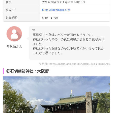
住所
大阪府大阪市天王寺区生玉町13-9
公式HP
https://ikutamajinja.jp/
営業時間
6:30～17:00
悪縁切りと良縁のパワーが頂けるそうです。
神社に行ったその日の夜に悪縁が切れる予兆があり
ました。
琴吹紬さん
神社に行ったお陰なのかは不明ですが、行って良か
ったなと思いました。
引用元: https://maps.app.goo.gl/AXHmC4SkY6dkh5Ar5
③石切劔箭神社：大阪府