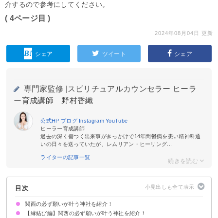
介するので参考にしてください。
( 4ページ目 )
2024年08月04日 更新
シェア
ツイート
シェア
専門家監修 |
スピリチュアルカウンセラー ヒーラ
ー育成講師 野村香織
公式HP
ブログ
Instagram
YouTube
ヒーラー育成講師
過去の深く傷つく出来事がきっかけで14年間鬱病を患い精神科通
いの日々を送っていたが、レムリアン・ヒーリング...
ライターの記事一覧
目次
関西の必ず願いが叶う神社を紹介！
【縁結び編】関西の必ず願いが叶う神社を紹介！