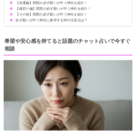
【金運編】関西の必ず願いが叶う神社を紹介！
①八坂神社：京都府
②住吉大社：大阪府
③談山神社：奈良県
【縁切り編】関西の必ず願いが叶う神社を紹介！
①金峯神社：奈良県
②御金神社：京都府
③西宮神社：兵庫県
【その他】関西の必ず願いが叶う神社を紹介！
①安井金比羅宮：京都府
②生國魂神社：大阪府
③石切劔箭神社：大阪府
必ず願いが叶う神社に参拝する時の注意点は？
①葛城一言主神社：奈良県
②堀越神社：大阪府
③車折神社：京都府
お参りしてはいけない日は避ける
正しい参拝方法を守る
夜には参拝しないようにする
願いが叶ったから必ずお礼参りをする
希望や安心感を持てると話題のチャット占いで今すぐ
相談