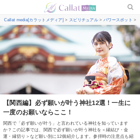
Callat media[カラットメディア]
>
スピリチュアル
>
パワースポット
>
【関西編】必ず願いが叶う神社12選！一生に
一度のお願いならここ！
関西で「必ず願いが叶う」と言われている神社を知っています
か？この記事では、関西で必ず願いが叶う神社を＜縁結び・金
運・縁切り＞など願い別に12個紹介します。参拝時の注意点も紹