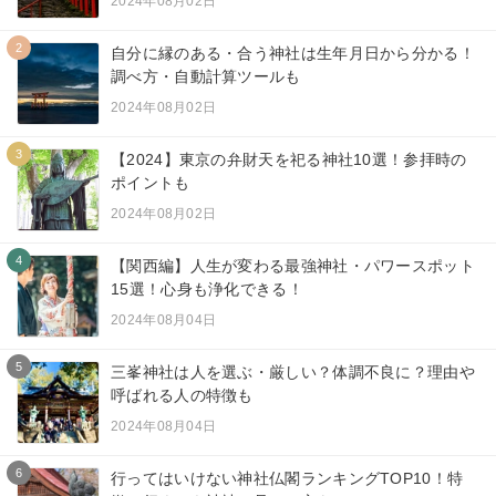
2024年08月02日
2
自分に縁のある・合う神社は生年月日から分かる！
調べ方・自動計算ツールも
2024年08月02日
3
【2024】東京の弁財天を祀る神社10選！参拝時の
ポイントも
2024年08月02日
4
【関西編】人生が変わる最強神社・パワースポット
15選！心身も浄化できる！
2024年08月04日
5
三峯神社は人を選ぶ・厳しい？体調不良に？理由や
呼ばれる人の特徴も
2024年08月04日
6
行ってはいけない神社仏閣ランキングTOP10！特