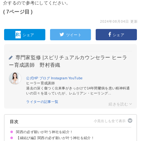
介するので参考にしてください。
( 7ページ目 )
2024年08月04日 更新
シェア
ツイート
シェア
専門家監修 |
スピリチュアルカウンセラー ヒーラ
ー育成講師 野村香織
公式HP
ブログ
Instagram
YouTube
ヒーラー育成講師
過去の深く傷つく出来事がきっかけで14年間鬱病を患い精神科通
いの日々を送っていたが、レムリアン・ヒーリング...
ライターの記事一覧
目次
関西の必ず願いが叶う神社を紹介！
【縁結び編】関西の必ず願いが叶う神社を紹介！