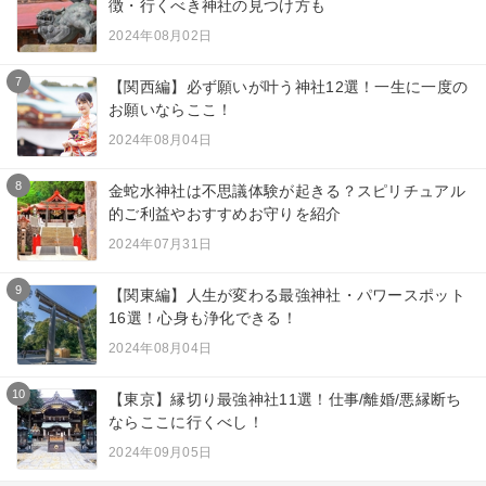
徴・行くべき神社の見つけ方も
2024年08月02日
7
【関西編】必ず願いが叶う神社12選！一生に一度の
お願いならここ！
2024年08月04日
8
金蛇水神社は不思議体験が起きる？スピリチュアル
的ご利益やおすすめお守りを紹介
2024年07月31日
9
【関東編】人生が変わる最強神社・パワースポット
16選！心身も浄化できる！
2024年08月04日
10
【東京】縁切り最強神社11選！仕事/離婚/悪縁断ち
ならここに行くべし！
2024年09月05日