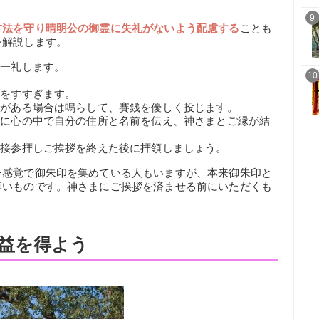
9
方法を守り晴明公の御霊に失礼がないよう配慮する
ことも
を解説します。
て一礼します。
10
口をすすぎます。
鈴がある場合は鳴らして、賽銭を優しく投じます。
時に心の中で自分の住所と名前を伝え、神さまとご縁が結
直接参拝しご挨拶を終えた後に拝領しましょう。
ー感覚で御朱印を集めている人もいますが、本来御朱印と
尊いものです。神さまにご挨拶を済ませる前にいただくも
益を得よう