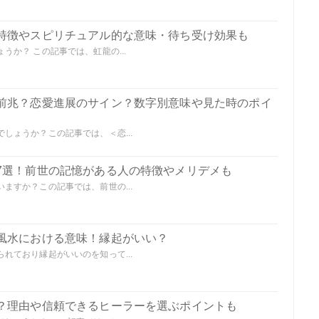
特徴やスピリチュアル的な意味・待ち受け効果も
か？ この記事では、虹龍の...
前兆？恋愛進展のサイン？数字別意味や見た時のポイ
しょうか？この記事では、＜恋...
7選！前世の記憶がある人の特徴やメリデメも
ますか？この記事では、前世の...
風水における意味！縁起がいい？
れており縁起がいいのを知って...
？理由や信頼できるヒーラーを選ぶポイントも