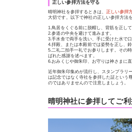
正しい参拝方法を守る
晴明神社を参拝するときは、
正しい参拝
大切です。以下で神社の正しい参拝方法
1.鳥居をくぐる前に脱帽し、背筋を正し
2.参道の中央を避けて進みます。
3.手水舎で両手を洗い、手に受けた水で
4.拝殿、または本殿前では姿勢を正し、
5.二礼二拍手一礼でお参りします。その
ばれた感謝を述べます。
6.おみくじや御朱印、お守りは神さまに
近年御朱印集めが流行し、スタンプラリ
は記念ではなく寺社を参拝した証という
のではありませんので注意しましょう。
晴明神社に参拝してご利