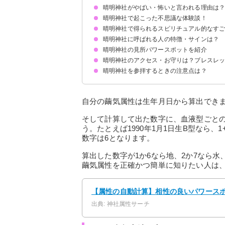
晴明神社がやばい・怖いと言われる理由は
晴明神社で起こった不思議な体験談！
霊感が強い人は不思議な体験をする
占いが当たりすぎると評判
相性が合わない人もいる
神社に呼ばれる体験をする人もいる
かの安倍晴明が祀られている
ご利益がすごすぎる
晴明神社で得られるスピリチュアル的なすご
①曇天に浮かぶ虹を目撃
②花期の長い桔梗苑
③見頃が長く続く紅葉
④晴明神社参拝時に降る天気雨
晴明神社に呼ばれる人の特徴・サインは？
①魔除け・厄除け
②縁切り
③方位除け
④浄化・邪気払い
⑤病気・怪我平癒
晴明神社の見所パワースポットを紹介
晴明神社のアクセス・お守りは？ブレスレ
一の鳥居
本殿
末社
御神木
晴明井
晴明神社を参拝するときの注意点は？
アクセス
ブレスレット
買えるお守り
御朱印
自分と相性が良いか確認する
正しい参拝方法を守る
自分の繭気属性は生年月日から算出でき
そして計算して出た数字に、血液型ごとの数
う。たとえば1990年1月1日生B型なら、1+9
数字は6となります。
算出した数字が1か6なら地、2か7なら水
繭気属性を正確かつ簡単に知りたい人は
【属性の自動計算】相性の良いパワースポッ
出典: 神社属性サーチ