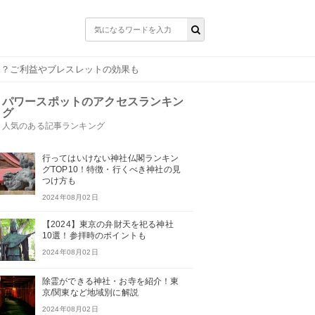
る？ご利益やブレスレットの効果も
パワースポットのアクセスランキン
グ
人気のある記事ランキング
行ってはいけない神社仏閣ランキン
グTOP10！特徴・行くべき神社の見
つけ方も
2024年08月02日
【2024】東京の弁財天を祀る神社
10選！参拝時のポイントも
2024年08月02日
除霊ができる神社・お寺を紹介！東
京/関東など地域別に解説
2024年08月02日