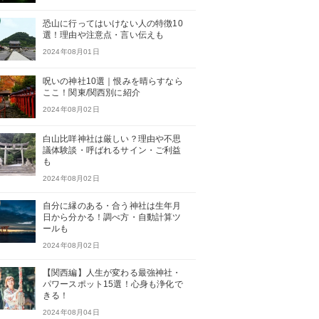
恐山に行ってはいけない人の特徴10
選！理由や注意点・言い伝えも
2024年08月01日
呪いの神社10選｜恨みを晴らすなら
ここ！関東/関西別に紹介
2024年08月02日
白山比咩神社は厳しい？理由や不思
議体験談・呼ばれるサイン・ご利益
も
2024年08月02日
自分に縁のある・合う神社は生年月
日から分かる！調べ方・自動計算ツ
ールも
2024年08月02日
【関西編】人生が変わる最強神社・
パワースポット15選！心身も浄化で
きる！
2024年08月04日