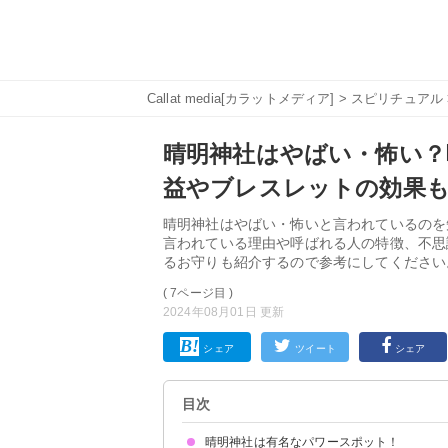
Callat media[カラットメディア]
>
スピリチュアル
晴明神社はやばい・怖い？
益やブレスレットの効果
晴明神社はやばい・怖いと言われているのを
言われている理由や呼ばれる人の特徴、不思
るお守りも紹介するので参考にしてください
( 7ページ目 )
2024年08月01日 更新
シェア
ツイート
シェア
目次
晴明神社は有名なパワースポット！