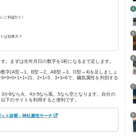
？
4
いご利益5つ！
5
ットは効果大？
6
ます。まずは生年月日の数字を1桁になるまで足します。
字(A型→1、B型→2、AB型→3、O型→4)を足しましょ
+9+0+1+1=21、2+1=3、3+3=6で、繭気属性を判別する
7
、3か8なら火、4か9なら風、5なら空となります。自分の
、以下のサイトを利用すると便利です。
8
ト診断 - 神社属性サーチ