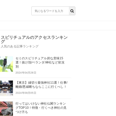
スピリチュアルのアクセスランキン
グ
人気のある記事ランキング
セミのスピリチュアル的な意味15
選！抜け殻/ベランダ/神社など状況
別
2024年04月28日
【東京】縁切り最強神社11選！仕事/
離婚/悪縁断ちならここに行くべし！
2024年09月05日
行ってはいけない神社仏閣ランキン
グTOP10！特徴・行くべき神社の見
つけ方も