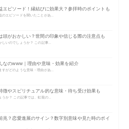
益エピソード！縁結びに効果大？参拝時のポイントも
のエピソードを聞いたことがあ...
は頭がおかしい？世間の印象や信じる際の注意点も
いのでしょうか？ この記事...
んなのwww｜理由や意味・効果を紹介
すがどのような意味・理由があ...
特徴やスピリチュアル的な意味・待ち受け効果も
か？ この記事では、虹龍の...
前兆？恋愛進展のサイン？数字別意味や見た時のポイ