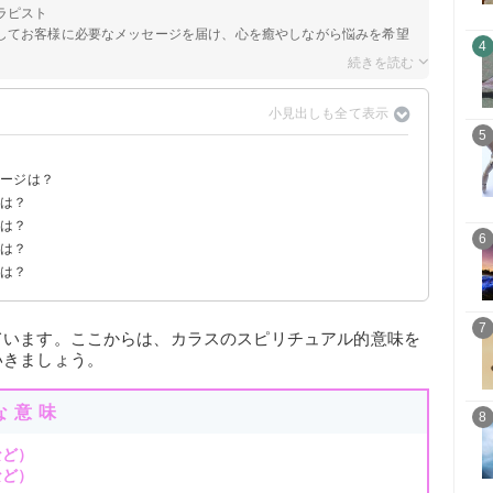
ラピスト
してお客様に必要なメッセージを届け、心を癒やしながら悩みを希望
4
5
セージは？
味は？
なサイン
味は？
味
味
意味
味
6
味は？
味
味
味
法は？
7
ています。ここからは、カラスのスピリチュアル的意味を
いきましょう。
な意味
8
など）
など）