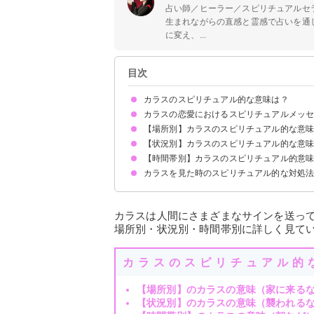
占い師／ヒーラー／スピリチュアルセ
生まれながらの直感と霊感で占いを通
に変え、...
目次
カラスのスピリチュアル的な意味は？
カラスの恋愛におけるスピリチュアルメッ
①神様のメッセンジャー
②幸運を告げる鳥
③知恵や閃きを授ける
④魔除け・邪気払い
⑤あの世とこの世を繋ぐもの
状況によって意味が決まる
【場所別】カラスのスピリチュアル的な意
1羽のカラスを見たら恋愛運の上昇
2羽のカラスを見たらパートナーとの関係が順調
カラスの大群を見たら恋愛運の低下
【状況別】カラスのスピリチュアル的な意
カラスが家に来るスピリチュアル的意味
カラスがベランダに来る時のスピリチュアル的意
カラスが庭に来る時のスピリチュアル的意味
お墓参りでカラスを見る時のスピリチュアル的意
カラスが神社・お寺に来る時のスピリチュアル的
カラスが屋根の上に来る時のスピリチュアル的意
【時間帯別】カラスのスピリチュアル的意
カラスが頭の上を通るスピリチュアル的意味
カラスが水浴びしている時のスピリチュアル的意
カラスに襲われる時のスピリチュアル的意味
カラスが近寄ってくる時のスピリチュアル的意味
カラスの鳴き声が大きな時のスピリチュアル的意
カラスが目の前に現れる時のスピリチュアル的意
カラスが喧嘩している時のスピリチュアル的意味
カラスが窓にぶつかる時のスピリチュアル的意味
カラスを見た時のスピリチュアル的な対処
朝にカラスを見るスピリチュアル的意味
昼にカラスを見るスピリチュアル的意味
夜にカラスを見るスピリチュアル的意味
メッセージを受け取り生活に活かす
無理に追い払おうとしない
カラスは人間にさまざまなサインを送っ
場所別・状況別・時間帯別に詳しく見て
カラスのスピリチュアル的
【場所別】のカラスの意味（家に来る
【状況別】のカラスの意味（襲われる