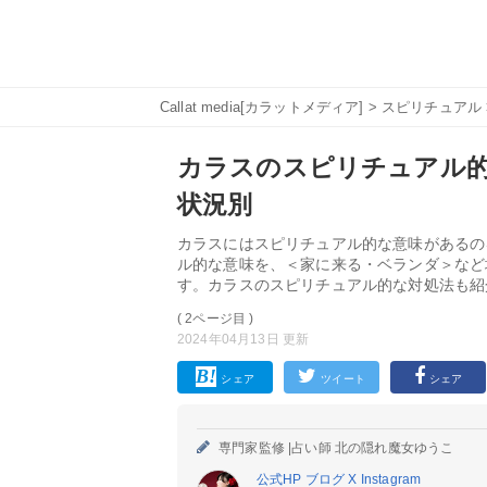
Callat media[カラットメディア]
>
スピリチュアル
カラスのスピリチュアル的
状況別
カラスにはスピリチュアル的な意味があるの
ル的な意味を、＜家に来る・ベランダ＞など
す。カラスのスピリチュアル的な対処法も紹
( 2ページ目 )
2024年04月13日 更新
シェア
ツイート
シェア
専門家監修 |
占い師 北の隠れ魔女ゆうこ
公式HP
ブログ
X
Instagram