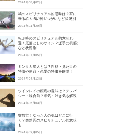
2024年08月02日
鳩のスピリチュアル的意味は？家に
来る/白い鳩/神社/つがいなど状況別
2024年04月29日
転ぶ時のスピリチュアル的意味15
選！厄落としのサイン？派手に/階段
など状況別
2024年01月05日
ミンタカ星人とは？性格・見た目の
特徴や使命・恋愛の特徴を解説！
2024年04月13日
ツインレイの頭痛の意味は？テレパ
シー・統合前？眠気・吐き気も解説
2024年05月03日
突然亡くなった人の魂はどこに行
く？突然死のスピリチュアル的意味
も
2024年09月05日