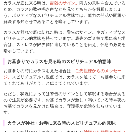
カラスが庭に来る時は、
吉凶のサイン。
両方の意味を含んでいる
ため、カラスの数や鳴き声などを見てどちらかを解釈しましょ
う。ポジティブなスピリチュアル意味では、能力の開花や問題が
解決する知らせであることを暗示しています。
カラスが群れで庭に訪れた時は、警告のサイン。ネガティブなス
ピリチュアル的意味を持っています。庭先のゴミ捨て場に来た場
合は、ストレスが限界値に達していることを伝え、休息の必要を
暗示しています。
お墓参りでカラスを見る時のスピリチュアル的意味
お墓参りの時にカラスを見た場合は、
ご先祖様からのメッセー
ジ。
スピリチュアルな視点では、カラスを通じて「お墓参りに来
てくれてありがとう」と伝えてくれています。
ただし、状況によっては警告のサインとして解釈する場合がある
ので注意が必要です。お墓でカラスが激しく鳴いている時や夜の
お墓でカラスを見かけた場合は、守護霊が危険を知らせていま
す。
カラスが神社・お寺に来る時のスピリチュアル的意味