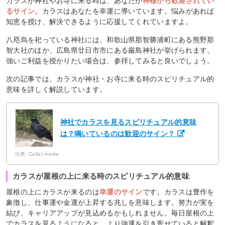
カラスが神社やお寺に来る時は、あなたが
神様から歓迎されてい
るサイン。
カラスはあなたを幸運に導いています。悩みがあれば
知恵を授け、解決できるように応援してくれていますよ。
八咫烏を祀っている神社には、和歌山県那智勝浦町にある熊野那
智大社のほか、広島県廿日市市にある厳島神社が挙げられます。
強いご利益を授かりたい場合は、参拝してみると良いでしょう。
次の記事では、カラスが神社・お寺に来る時のスピリチュアル的
意味を詳しく解説しています。
神社でカラスを見るスピリチュアル的意味
は？鳴いているのは歓迎のサイン？
出典: Callat media
カラスが屋根の上に来る時のスピリチュアル的意味
屋根の上にカラスが来るのは
幸運のサイン
です。カラスは豊作を
象徴し、仕事運や金運が上昇する兆しを意味します。努力が実を
結び、キャリアアップが見込めるかもしれません。毎日屋根の上
でカラスを見るようになると、より強運を引き寄せていると解釈