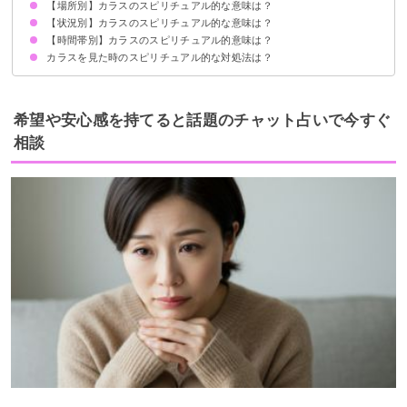
【場所別】カラスのスピリチュアル的な意味は？
1羽のカラスを見たら恋愛運の上昇
2羽のカラスを見たらパートナーとの関係が順調なサイン
カラスの大群を見たら恋愛運の低下
【状況別】カラスのスピリチュアル的な意味は？
カラスが家に来るスピリチュアル的意味
カラスがベランダに来る時のスピリチュアル的意味
カラスが庭に来る時のスピリチュアル的意味
お墓参りでカラスを見る時のスピリチュアル的意味
カラスが神社・お寺に来る時のスピリチュアル的意味
カラスが屋根の上に来る時のスピリチュアル的意味
【時間帯別】カラスのスピリチュアル的意味は？
カラスが頭の上を通るスピリチュアル的意味
カラスが水浴びしている時のスピリチュアル的意味
カラスに襲われる時のスピリチュアル的意味
カラスが近寄ってくる時のスピリチュアル的意味
カラスの鳴き声が大きな時のスピリチュアル的意味
カラスが目の前に現れる時のスピリチュアル的意味
カラスが喧嘩している時のスピリチュアル的意味
カラスが窓にぶつかる時のスピリチュアル的意味
カラスを見た時のスピリチュアル的な対処法は？
朝にカラスを見るスピリチュアル的意味
昼にカラスを見るスピリチュアル的意味
夜にカラスを見るスピリチュアル的意味
メッセージを受け取り生活に活かす
無理に追い払おうとしない
希望や安心感を持てると話題のチャット占いで今すぐ
相談