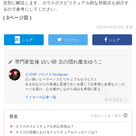
況別に解説します。カラスのスピリチュアル的な対処法も紹介す
るので参考にしてください。
( 3ページ目 )
2024年04月13日 更新
シェア
ツイート
シェア
専門家監修 |
占い師 北の隠れ魔女ゆうこ
公式HP
ブログ
X
Instagram
占い師／ヒーラー／スピリチュアルセラピスト
生まれながらの直感と霊感で占いを通してお客様に必要なメッセ
ージを届け、心を癒やしながら悩みを希望に変え、...
ライターの記事一覧
目次
カラスのスピリチュアル的な意味は？
カラスの恋愛におけるスピリチュアルメッセージは？
①神様のメッセンジャー
②幸運を告げる鳥
③知恵や閃きを授ける
④魔除け・邪気払い
⑤あの世とこの世を繋ぐもの
状況によって意味が決まる