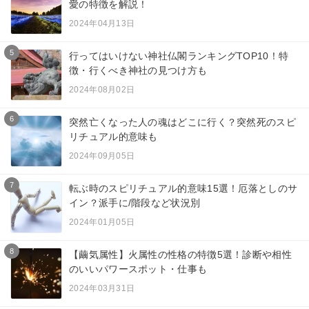
愛の特徴を解説！
2024年04月13日
5
行ってはいけない神社仏閣ランキングTOP10！特
徴・行くべき神社の見つけ方も
2024年08月02日
6
突然亡くなった人の魂はどこに行く？突然死のスピ
リチュアル的意味も
2024年09月05日
7
転ぶ時のスピリチュアル的意味15選！厄落としのサ
イン？派手に/階段など状況別
2024年01月05日
8
【繭気属性】火属性の性格の特徴5選！診断や相性
のいいパワースポット・仕事も
2024年03月31日