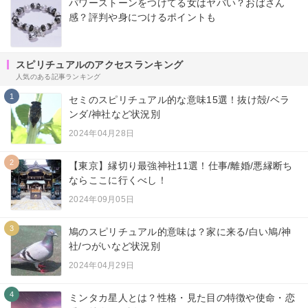
パワーストーンをつけてる女はヤバい？おばさん
感？評判や身につけるポイントも
スピリチュアルのアクセスランキング
人気のある記事ランキング
1
セミのスピリチュアル的な意味15選！抜け殻/ベラ
ンダ/神社など状況別
2024年04月28日
2
【東京】縁切り最強神社11選！仕事/離婚/悪縁断ち
ならここに行くべし！
2024年09月05日
3
鳩のスピリチュアル的意味は？家に来る/白い鳩/神
社/つがいなど状況別
2024年04月29日
4
ミンタカ星人とは？性格・見た目の特徴や使命・恋