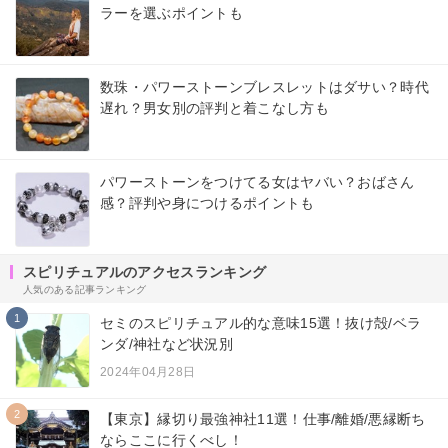
ラーを選ぶポイントも
数珠・パワーストーンブレスレットはダサい？時代
遅れ？男女別の評判と着こなし方も
パワーストーンをつけてる女はヤバい？おばさん
感？評判や身につけるポイントも
スピリチュアルのアクセスランキング
人気のある記事ランキング
1
セミのスピリチュアル的な意味15選！抜け殻/ベラ
ンダ/神社など状況別
2024年04月28日
2
【東京】縁切り最強神社11選！仕事/離婚/悪縁断ち
ならここに行くべし！