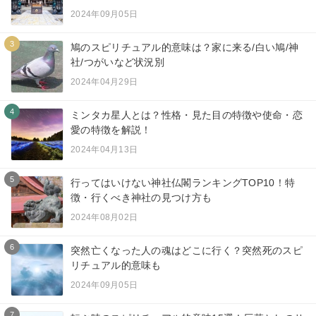
2024年09月05日
3
鳩のスピリチュアル的意味は？家に来る/白い鳩/神
社/つがいなど状況別
2024年04月29日
4
ミンタカ星人とは？性格・見た目の特徴や使命・恋
愛の特徴を解説！
2024年04月13日
5
行ってはいけない神社仏閣ランキングTOP10！特
徴・行くべき神社の見つけ方も
2024年08月02日
6
突然亡くなった人の魂はどこに行く？突然死のスピ
リチュアル的意味も
2024年09月05日
7