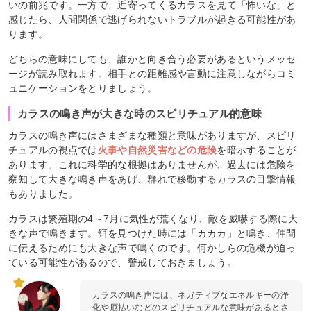
いの前兆です。一方で、近寄ってくるカラスを見て「怖いな」と
感じたら、人間関係で逃げられないトラブルが起きる可能性があ
ります。
どちらの意味にしても、誰かと向き合う必要があるというメッセ
ージが読み取れます。相手との距離感や言動に注意しながらコミ
ュニケーションをとりましょう。
カラスの鳴き声が大きな時のスピリチュアル的意味
カラスの鳴き声にはさまざまな種類と意味がありますが、スピリ
チュアルの視点では
火事や自然災害などの危険
を暗示することが
あります。これに科学的な根拠はありませんが、過去には危険を
察知して大きな鳴き声をあげ、群れで移動するカラスの目撃情報
もありました。
カラスは繁殖期の4～7月に気性が荒くなり、敵を威嚇する際に大
きな声で鳴きます。餌を見つけた時には「カカカ」と鳴き、仲間
に伝えるためにも大きな声で鳴くのです。何かしらの危機が迫っ
ている可能性があるので、警戒しておきましょう。
カラスの鳴き声には、ネガティブなエネルギーの浄
化や厄払いなどのスピリチュアルな意味があるとさ