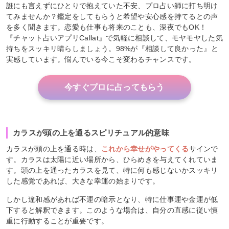
誰にも言えずにひとりで抱えていた不安、プロ占い師に打ち明け
てみませんか？鑑定をしてもらうと希望や安心感を持てるとの声
を多く聞きます。恋愛も仕事も将来のことも、深夜でもOK！
『チャット占いアプリCallat』で気軽に相談して、モヤモヤした気
持ちをスッキリ晴らしましょう。98%が『相談して良かった』と
実感しています。悩んでいる今こそ変わるチャンスです。
今すぐプロに占ってもらう
カラスが頭の上を通るスピリチュアル的意味
カラスが頭の上を通る時は、
これから幸せがやってくる
サインで
す。カラスは太陽に近い場所から、ひらめきを与えてくれていま
す。頭の上を通ったカラスを見て、特に何も感じないかスッキリ
した感覚であれば、大きな幸運の始まりです。
しかし違和感があれば不運の暗示となり、特に仕事運や金運が低
下すると解釈できます。このような場合は、自分の直感に従い慎
重に行動することが重要です。