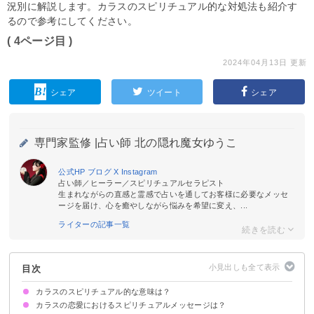
況別に解説します。カラスのスピリチュアル的な対処法も紹介す
るので参考にしてください。
( 4ページ目 )
2024年04月13日 更新
シェア
ツイート
シェア
専門家監修 |
占い師 北の隠れ魔女ゆうこ
公式HP
ブログ
X
Instagram
占い師／ヒーラー／スピリチュアルセラピスト
生まれながらの直感と霊感で占いを通してお客様に必要なメッセ
ージを届け、心を癒やしながら悩みを希望に変え、...
ライターの記事一覧
目次
カラスのスピリチュアル的な意味は？
カラスの恋愛におけるスピリチュアルメッセージは？
①神様のメッセンジャー
②幸運を告げる鳥
③知恵や閃きを授ける
④魔除け・邪気払い
⑤あの世とこの世を繋ぐもの
状況によって意味が決まる