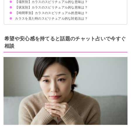
【場所別】カラスのスピリチュアル的な意味は？
1羽のカラスを見たら恋愛運の上昇
2羽のカラスを見たらパートナーとの関係が順調なサイン
カラスの大群を見たら恋愛運の低下
【状況別】カラスのスピリチュアル的な意味は？
カラスが家に来るスピリチュアル的意味
カラスがベランダに来る時のスピリチュアル的意味
カラスが庭に来る時のスピリチュアル的意味
お墓参りでカラスを見る時のスピリチュアル的意味
カラスが神社・お寺に来る時のスピリチュアル的意味
カラスが屋根の上に来る時のスピリチュアル的意味
【時間帯別】カラスのスピリチュアル的意味は？
カラスが頭の上を通るスピリチュアル的意味
カラスが水浴びしている時のスピリチュアル的意味
カラスに襲われる時のスピリチュアル的意味
カラスが近寄ってくる時のスピリチュアル的意味
カラスの鳴き声が大きな時のスピリチュアル的意味
カラスが目の前に現れる時のスピリチュアル的意味
カラスが喧嘩している時のスピリチュアル的意味
カラスが窓にぶつかる時のスピリチュアル的意味
カラスを見た時のスピリチュアル的な対処法は？
朝にカラスを見るスピリチュアル的意味
昼にカラスを見るスピリチュアル的意味
夜にカラスを見るスピリチュアル的意味
メッセージを受け取り生活に活かす
無理に追い払おうとしない
希望や安心感を持てると話題のチャット占いで今すぐ
相談