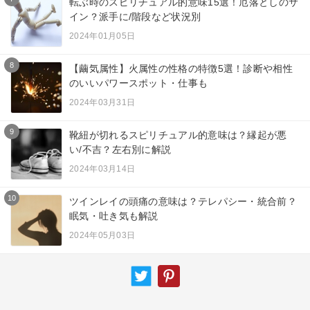
転ぶ時のスピリチュアル的意味15選！厄落としのサ
イン？派手に/階段など状況別
2024年01月05日
8
【繭気属性】火属性の性格の特徴5選！診断や相性
のいいパワースポット・仕事も
2024年03月31日
9
靴紐が切れるスピリチュアル的意味は？縁起が悪
い/不吉？左右別に解説
2024年03月14日
10
ツインレイの頭痛の意味は？テレパシー・統合前？
眠気・吐き気も解説
2024年05月03日