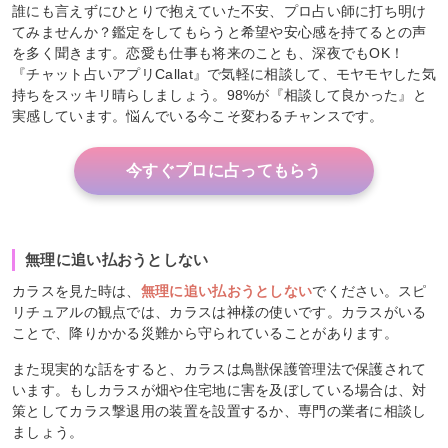
誰にも言えずにひとりで抱えていた不安、プロ占い師に打ち明け
てみませんか？鑑定をしてもらうと希望や安心感を持てるとの声
を多く聞きます。恋愛も仕事も将来のことも、深夜でもOK！
『チャット占いアプリCallat』で気軽に相談して、モヤモヤした気
持ちをスッキリ晴らしましょう。98%が『相談して良かった』と
実感しています。悩んでいる今こそ変わるチャンスです。
今すぐプロに占ってもらう
無理に追い払おうとしない
カラスを見た時は、
無理に追い払おうとしない
でください。スピ
リチュアルの観点では、カラスは神様の使いです。カラスがいる
ことで、降りかかる災難から守られていることがあります。
また現実的な話をすると、カラスは鳥獣保護管理法で保護されて
います。もしカラスが畑や住宅地に害を及ぼしている場合は、対
策としてカラス撃退用の装置を設置するか、専門の業者に相談し
ましょう。