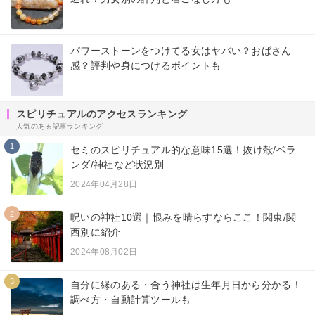
パワーストーンをつけてる女はヤバい？おばさん
感？評判や身につけるポイントも
スピリチュアルのアクセスランキング
人気のある記事ランキング
1
セミのスピリチュアル的な意味15選！抜け殻/ベラ
ンダ/神社など状況別
2024年04月28日
2
呪いの神社10選｜恨みを晴らすならここ！関東/関
西別に紹介
2024年08月02日
3
自分に縁のある・合う神社は生年月日から分かる！
調べ方・自動計算ツールも