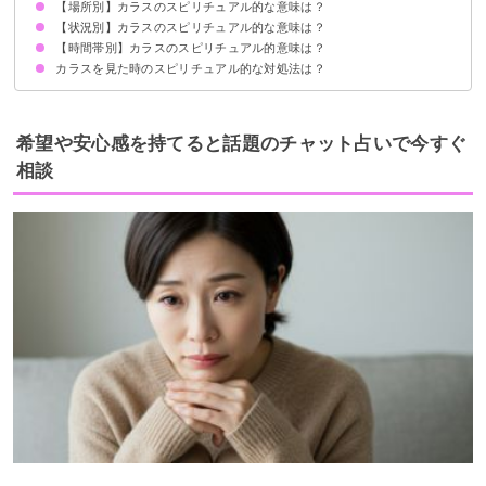
【場所別】カラスのスピリチュアル的な意味は？
1羽のカラスを見たら恋愛運の上昇
2羽のカラスを見たらパートナーとの関係が順調なサイン
カラスの大群を見たら恋愛運の低下
【状況別】カラスのスピリチュアル的な意味は？
カラスが家に来るスピリチュアル的意味
カラスがベランダに来る時のスピリチュアル的意味
カラスが庭に来る時のスピリチュアル的意味
お墓参りでカラスを見る時のスピリチュアル的意味
カラスが神社・お寺に来る時のスピリチュアル的意味
カラスが屋根の上に来る時のスピリチュアル的意味
【時間帯別】カラスのスピリチュアル的意味は？
カラスが頭の上を通るスピリチュアル的意味
カラスが水浴びしている時のスピリチュアル的意味
カラスに襲われる時のスピリチュアル的意味
カラスが近寄ってくる時のスピリチュアル的意味
カラスの鳴き声が大きな時のスピリチュアル的意味
カラスが目の前に現れる時のスピリチュアル的意味
カラスが喧嘩している時のスピリチュアル的意味
カラスが窓にぶつかる時のスピリチュアル的意味
カラスを見た時のスピリチュアル的な対処法は？
朝にカラスを見るスピリチュアル的意味
昼にカラスを見るスピリチュアル的意味
夜にカラスを見るスピリチュアル的意味
メッセージを受け取り生活に活かす
無理に追い払おうとしない
希望や安心感を持てると話題のチャット占いで今すぐ
相談