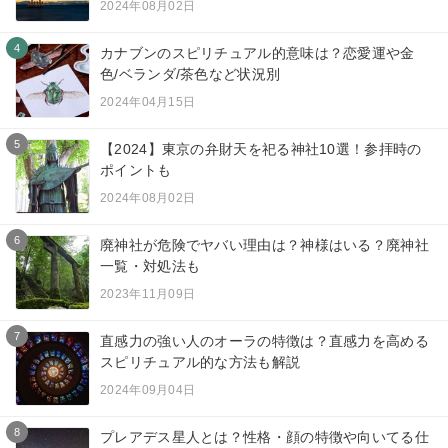
2024年08月02日
4
カナブンのスピリチュアル的意味は？恋愛運や金
色/ベランダ/茶色など状況別
2024年04月15日
5
【2024】東京の弁財天を祀る神社10選！参拝時の
ポイントも
2024年08月02日
6
廃神社が危険でヤバい理由は？神様はいる？廃神社
一覧・対処法も
2023年11月09日
7
直感力の強い人のオーラの特徴は？直感力を高める
スピリチュアル的な方法も解説
2024年09月04日
8
プレアデス星人とは？性格・顔の特徴や向いてる仕