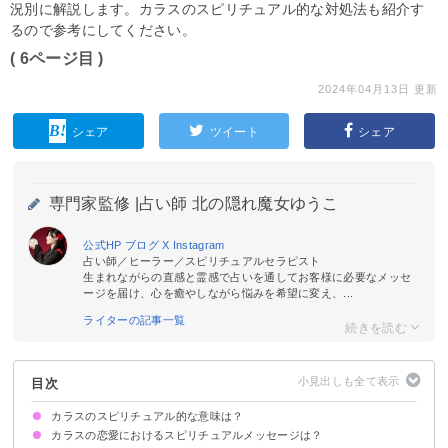
況別に解説します。カラスのスピリチュアル的な対処法も紹介す
るので参考にしてください。
( 6ページ目 )
2024年04月13日 更新
シェア
ツイート
シェア
専門家監修 |
占い師 北の隠れ魔女ゆうこ
公式HP
ブログ
X
Instagram
占い師／ヒーラー／スピリチュアルセラピスト
生まれながらの直感と霊感で占いを通してお客様に必要なメッセ
ージを届け、心を癒やしながら悩みを希望に変え、...
ライターの記事一覧
目次
カラスのスピリチュアル的な意味は？
カラスの恋愛におけるスピリチュアルメッセージは？
①神様のメッセンジャー
②幸運を告げる鳥
③知恵や閃きを授ける
④魔除け・邪気払い
⑤あの世とこの世を繋ぐもの
状況によって意味が決まる