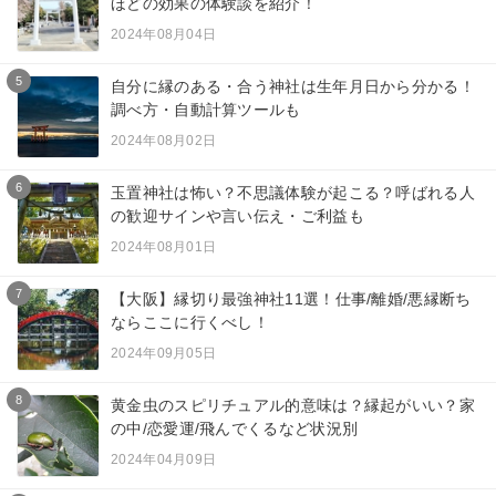
ほどの効果の体験談を紹介！
2024年08月04日
5
自分に縁のある・合う神社は生年月日から分かる！
調べ方・自動計算ツールも
2024年08月02日
6
玉置神社は怖い？不思議体験が起こる？呼ばれる人
の歓迎サインや言い伝え・ご利益も
2024年08月01日
7
【大阪】縁切り最強神社11選！仕事/離婚/悪縁断ち
ならここに行くべし！
2024年09月05日
8
黄金虫のスピリチュアル的意味は？縁起がいい？家
の中/恋愛運/飛んでくるなど状況別
2024年04月09日