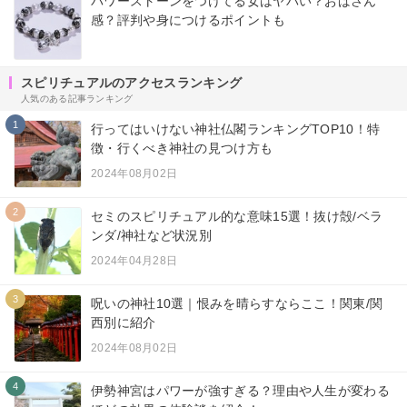
パワーストーンをつけてる女はヤバい？おばさん
感？評判や身につけるポイントも
スピリチュアルのアクセスランキング
人気のある記事ランキング
1
行ってはいけない神社仏閣ランキングTOP10！特
徴・行くべき神社の見つけ方も
2024年08月02日
2
セミのスピリチュアル的な意味15選！抜け殻/ベラ
ンダ/神社など状況別
2024年04月28日
3
呪いの神社10選｜恨みを晴らすならここ！関東/関
西別に紹介
2024年08月02日
4
伊勢神宮はパワーが強すぎる？理由や人生が変わる