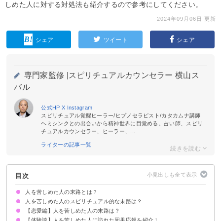
しめた人に対する対処法も紹介するので参考にしてください。
2024年09月06日 更新
シェア
ツイート
シェア
専門家監修 |
スピリチュアルカウンセラー 横山ス
バル
公式HP
X
Instagram
スピリチュアル覚醒ヒーラー/ヒプノセラピスト/カタカムナ講師
ヘミシンクとの出合いから精神世界に目覚める。占い師、スピリ
チュアルカウンセラー、ヒーラー、...
ライターの記事一覧
目次
人を苦しめた人の末路とは？
人を苦しめた人のスピリチュアル的な末路は？
【恋愛編】人を苦しめた人の末路は？
来世で重いカルマを背負うことになる
運気が低迷する
他人に裏切られることになる
孤独になる
罪悪感に苛まれる
【体験談】人を苦しめた人に訪れた因果応報を紹介！
①恋愛相手がいなくなる
②恋愛相手のレベルが下がっていく
③大切なものを失う