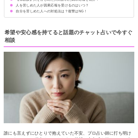
人を苦しめた人が因果応報を受けるのはいつ？
①息子の嫁の母親が悲惨な末路を迎えた
②職場の後輩が悲惨な末路を迎えた
③職場の同僚がネガティブな行動によって退職した
④恋愛で人を傷つけて後悔した
⑤職場で嫌がらせをした人が退職した
自分を苦しめた人への対処法は？復讐はNG！
個人差がある
現世で因果応報を受けなかった人は来世に持ち越される
相手との距離を取る
試練だと捉えて自分の魂レベルの向上に役立てる
相手を呪う・復讐するのは自分の波動を下げることになるのでNG
負の感情を浄化する
友達や信頼できる人に相談する
希望や安心感を持てると話題のチャット占いで今すぐ
相談
誰にも言えずにひとりで抱えていた不安、プロ占い師に打ち明け