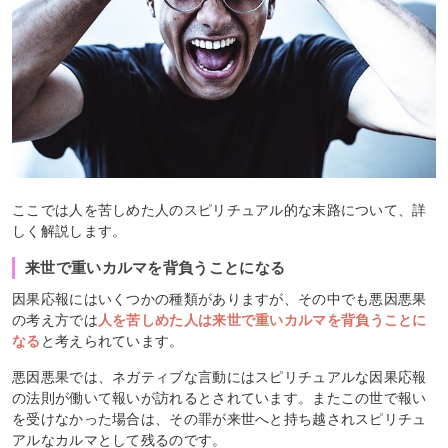
ここでは人を苦しめた人のスピリチュアル的な末路について、詳
しく解説します。
来世で重いカルマを背負うことになる
因果応報にはいくつかの種類がありますが、その中でも悪因悪果
の考え方では
人を苦しめた人は来世で重いカルマを背負うことに
なる
と考えられています。
悪因悪果では、ネガティブな言動にはスピリチュアルな因果応報
の法則が働いて報いが訪れるとされています。またこの世で報い
を受けなかった場合は、その罪が来世へと持ち越されスピリチュ
アルなカルマとして残るのです。