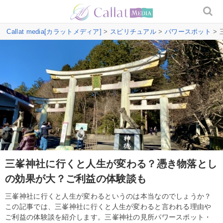
Callat media[カラットメディア]
>
スピリチュアル
>
パワースポット
>
三峯神社に行くと人生が変わる？憑き物落とし
の効果が大？ご利益の体験談も
三峯神社に行くと人生が変わるというのは本当なのでしょうか？
この記事では、三峯神社に行くと人生が変わると言われる理由や
ご利益の体験談を紹介します。三峯神社の見所パワースポット・