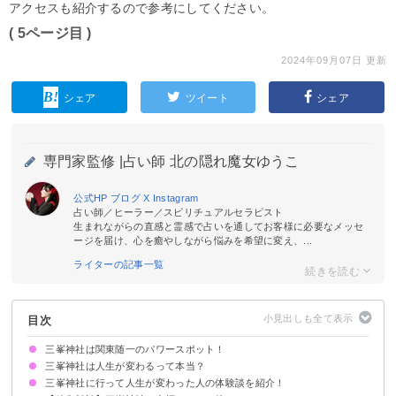
アクセスも紹介するので参考にしてください。
( 5ページ目 )
2024年09月07日 更新
シェア
ツイート
シェア
専門家監修 |
占い師 北の隠れ魔女ゆうこ
公式HP
ブログ
X
Instagram
占い師／ヒーラー／スピリチュアルセラピスト
生まれながらの直感と霊感で占いを通してお客様に必要なメッセ
ージを届け、心を癒やしながら悩みを希望に変え、...
ライターの記事一覧
目次
三峯神社は関東随一のパワースポット！
三峯神社は人生が変わるって本当？
三峯神社に行って人生が変わった人の体験談を紹介！
三峯神社のご利益がすごいためそのような謂れが広まった