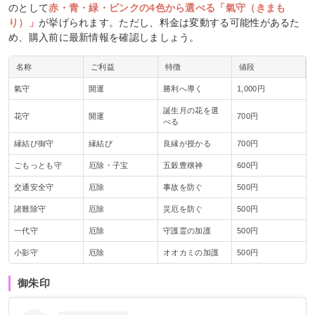
のとして
赤・青・緑・ピンクの4色から選べる「氣守（きまも
り）」
が挙げられます。ただし、料金は変動する可能性があるた
め、購入前に最新情報を確認しましょう。
名称
ご利益
特徴
値段
氣守
開運
勝利へ導く
1,000円
誕生月の花を選
花守
開運
700円
べる
縁結び御守
縁結び
良縁が授かる
700円
ごもっとも守
厄除・子宝
五穀豊穣神
600円
交通安全守
厄除
事故を防ぐ
500円
諸難除守
厄除
災厄を防ぐ
500円
一代守
厄除
守護霊の加護
500円
小影守
厄除
オオカミの加護
500円
御朱印