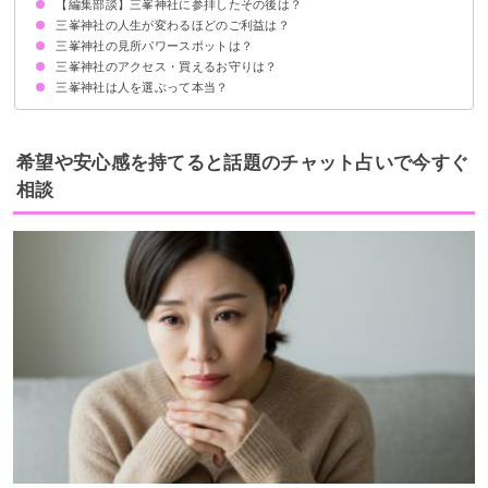
【編集部談】三峯神社に参拝したその後は？
①縁結びのご利益を授かった
②三峯神社に呼ばれて参拝
③白いお守りを頂いてから大成功
④参拝で強運が引き寄せられた
⑤夫婦円満のご利益が授かる
三峯神社の人生が変わるほどのご利益は？
三峯神社の見所パワースポットは？
①夫婦和合・子宝
②五穀豊穣
③家内安全
④諸難避け
⑤憑き物落とし・厄落とし
三峯神社のアクセス・買えるお守りは？
①三ツ鳥居
②隨神門
③拝殿
④本殿
⑤國常立神社
⑥奥宮
⑦えんむすびの木
三峯神社は人を選ぶって本当？
アクセス
買えるお守り
御朱印
希望や安心感を持てると話題のチャット占いで今すぐ
相談