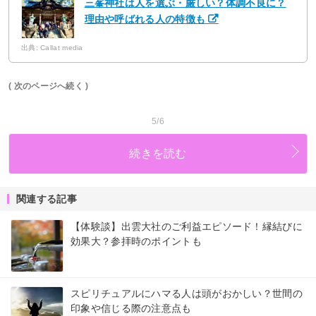
三峯神社は人を選ぶ・厳しい？体調不良に？
理由や呼ばれる人の特徴も
出典: Callat media
( 次のページへ続く )
5/6
続きを読む
関連する記事
【体験談】出雲大社のご利益エピソード！縁結びに
効果大？参拝時のポイントも
スピリチュアルにハマる人は頭がおかしい？世間の
印象や信じる際の注意点も