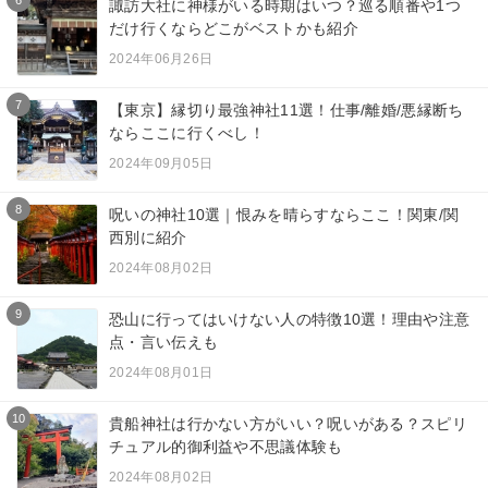
6
諏訪大社に神様がいる時期はいつ？巡る順番や1つ
だけ行くならどこがベストかも紹介
2024年06月26日
7
【東京】縁切り最強神社11選！仕事/離婚/悪縁断ち
ならここに行くべし！
2024年09月05日
8
呪いの神社10選｜恨みを晴らすならここ！関東/関
西別に紹介
2024年08月02日
9
恐山に行ってはいけない人の特徴10選！理由や注意
点・言い伝えも
2024年08月01日
10
貴船神社は行かない方がいい？呪いがある？スピリ
チュアル的御利益や不思議体験も
2024年08月02日