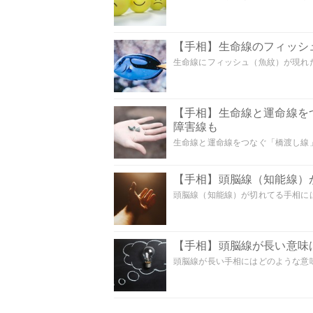
【手相】生命線のフィッシ
生命線にフィッシュ（魚紋）が現れた
【手相】生命線と運命線を
障害線も
生命線と運命線をつなぐ「橋渡し線」
【手相】頭脳線（知能線）が
頭脳線（知能線）が切れてる手相には
【手相】頭脳線が長い意味は
頭脳線が長い手相にはどのような意味