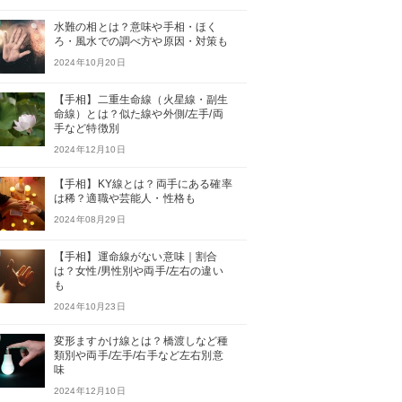
水難の相とは？意味や手相・ほく
ろ・風水での調べ方や原因・対策も
2024年10月20日
【手相】二重生命線（火星線・副生
命線）とは？似た線や外側/左手/両
手など特徴別
2024年12月10日
【手相】KY線とは？両手にある確率
は稀？適職や芸能人・性格も
2024年08月29日
【手相】運命線がない意味｜割合
は？女性/男性別や両手/左右の違い
も
2024年10月23日
変形ますかけ線とは？橋渡しなど種
類別や両手/左手/右手など左右別意
味
2024年12月10日