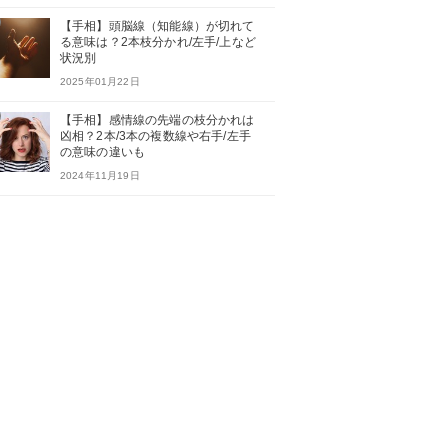
【手相】頭脳線（知能線）が切れて
る意味は？2本枝分かれ/左手/上など
状況別
2025年01月22日
【手相】感情線の先端の枝分かれは
凶相？2本/3本の複数線や右手/左手
の意味の違いも
2024年11月19日