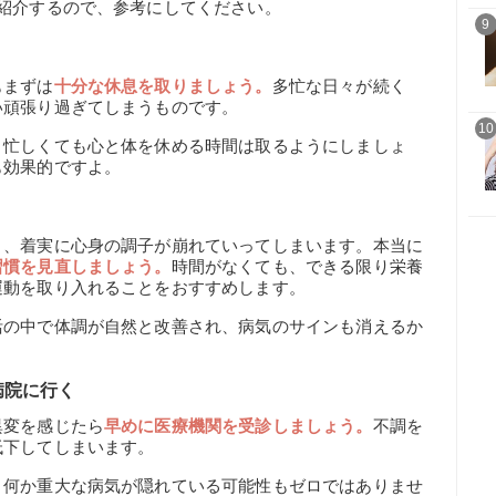
紹介するので、参考にしてください。
9
もまずは
十分な休息を取りましょう。
多忙な日々が続く
い頑張り過ぎてしまうものです。
10
。忙しくても心と体を休める時間は取るようにしましょ
も効果的ですよ。
と、着実に心身の調子が崩れていってしまいます。本当に
習慣を見直しましょう。
時間がなくても、できる限り栄養
運動を取り入れることをおすすめします。
活の中で体調が自然と改善され、病気のサインも消えるか
病院に行く
異変を感じたら
早めに医療機関を受診しましょう。
不調を
低下してしまいます。
、何か重大な病気が隠れている可能性もゼロではありませ