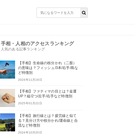
手相・人相のアクセスランキング
人気のある記事ランキング
【手相】生命線の枝分かれ（二股）
の意味は？フィッシュ/3本/右手/島な
ど特徴別
2024年11月19日
【手相】ファティマの目とは？金運
UP？縦/2つ/左手/右手など特徴別
2025年01月22日
【手相】旅行線とは？疲労線と似て
る？見分け方や枝分かれ/運命線と合
流など特徴別
2024年10月20日