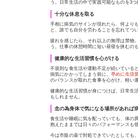
う。日常生活の中で実践可能なものを3つ
十分な休息を取る
手相に病気のサインが現れたら、何より
と、誰でも自分を労わることを忘れてつ
疲れを感じたら、それ以上の無理は禁物
う。仕事の休憩時間に短い昼寝を挟むの
健康的な生活習慣を心がける
不規則な食生活や運動不足が続いている
病気にかかってしまう前に、
早めに生活
のバランスが取れた食事を心がけ、軽い
健康的な生活習慣が身につけば、日常生
もしれません。
念の為身体で気になる場所があれば
食生活や睡眠に気を配っていても、体の
抱えたままでは日々のパフォーマンスも
今は市販の薬で対処できていたとしても