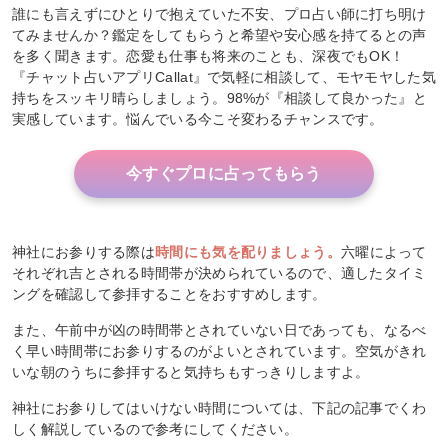
誰にも言えずにひとりで抱えていた不安、プロ占い師に打ち明け
てみませんか？鑑定をしてもらうと希望や安心感を持てるとの声
を多く聞きます。恋愛も仕事も将来のことも、深夜でもOK！
『チャット占いアプリCallat』で気軽に相談して、モヤモヤした気
持ちをスッキリ晴らしましょう。98%が『相談して良かった』と
実感しています。悩んでいる今こそ変わるチャンスです。
今すぐプロに占ってもらう
神社にお参りする際は
時間にも気を配りましょう。
六曜によって
それぞれ吉とされる時間帯が決められているので、適したタイミ
ングを確認して参拝することをおすすめします。
また、午前中が凶の時間帯とされていない日であっても、なるべ
く早い時間帯にお参りするのがよいとされています。空気がきれ
いな朝のうちに参拝すると気持ちもすっきりしますよ。
神社にお参りしてはいけない時間については、下記の記事でくわ
しく解説しているので参考にしてください。