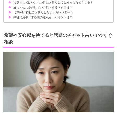
お参りしてはいけない日にお参りしてしまったらどうする？
1月
2月
3月
4月
5月
6月
7月
8月
9月
10月
11月
12月
逆に神社に参拝していい日・するべき日は？
特に気にする必要はない
気になるなら吉日に再度お参りしよう
【2024】神社にお参りしたい日カレンダー！
一粒万倍日：新たなスタートに最適
天赦日：受験などここぞのお願いに
大安：祝事にピッタリ
寅の日・巳の日：金運UPへ
神社にお参りする際の注意点・ポイントは？
1月
2月
3月
4月
5月
6月
7月
8月
9月
10月
11月
12月
参拝ルール・マナーを守る
参拝時間に気をつける
神社に歓迎されていないサインを受け取った時は参拝しないほうがよい
希望や安心感を持てると話題のチャット占いで今すぐ
相談