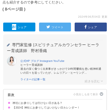
点も紹介するので参考にしてください。
( 8ページ目 )
2024年06月04日 更新
シェア
ツイート
シェア
専門家監修 |
スピリチュアルカウンセラー ヒーラ
ー育成講師 野村香織
公式HP
ブログ
Instagram
YouTube
ヒーラー育成講師
過去の深く傷つく出来事がきっかけで14年間鬱病を患い精神科通
いの日々を送っていたが、レムリアン・ヒーリング...
ライターの記事一覧
目次
神社にお参りしては行けない日がある？
【2024】神社にお参りしてはいけない日カレンダー！
不成就日：何事も成就しない縁起が悪い日
赤口：午前11時から午後1時の間だけなら可
鬼宿日：婚礼関係はNG
仏滅：気になるなら避けたほうがいい
忌中