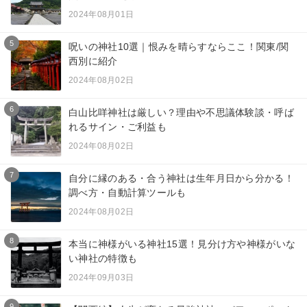
2024年08月01日
5
呪いの神社10選｜恨みを晴らすならここ！関東/関
西別に紹介
2024年08月02日
6
白山比咩神社は厳しい？理由や不思議体験談・呼ば
れるサイン・ご利益も
2024年08月02日
7
自分に縁のある・合う神社は生年月日から分かる！
調べ方・自動計算ツールも
2024年08月02日
8
本当に神様がいる神社15選！見分け方や神様がいな
い神社の特徴も
2024年09月03日
9