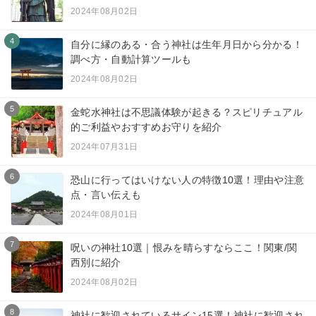
2024年08月02日
4
自分に縁のある・合う神社は生年月日から分かる！
調べ方・自動計算ツールも
2024年08月02日
5
金蛇水神社は不思議体験が起きる？スピリチュアル
的ご利益やおすすめお守りを紹介
2024年07月31日
6
恐山に行ってはいけない人の特徴10選！理由や注意
点・言い伝えも
2024年08月01日
7
呪いの神社10選｜恨みを晴らすならここ！関東/関
西別に紹介
2024年08月02日
8
神社に歓迎されているサイン15選！神社に歓迎され