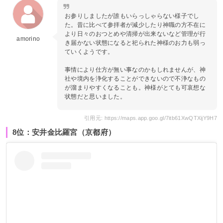
お参りしましたが誰もいらっしゃらない様子でし
た。昔に比べて参拝者が減少したり神職の方不在に
より日々のおつとめや清掃が出来ないなど管理が行
amorino
き届かない状態になると祀られた神様のお力も弱っ
ていくようです。
事情により仕方が無い事なのかもしれませんが、神
社や境内を浄化することができないので不浄なもの
が溜まりやすくなることも。神様がとても可哀想な
状態だと思いました。
引用元: https://maps.app.goo.gl/7itb61XwQTXijY9H7
8位：安井金比羅宮（京都府）