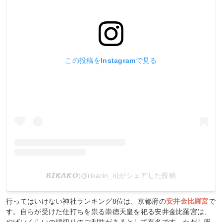
この投稿をInstagramで見る
𝙍𝙄𝙆𝘼𝙆𝙊(@rikarin_n)がシェアした投稿
行ってはいけない神社ランキング8位は、京都府の
安井金比羅宮
で
す。自らが受けた仕打ちを祟る崇徳天皇を祀る安井金比羅宮は、
やばいくらいの縁切りのご利益があるとして有名です。ただし呪