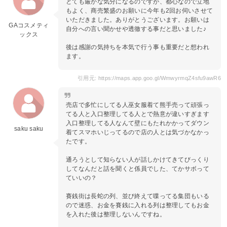
とても厳かな気分になるのですが、都心なので立地
もよく、商売繁盛のお願いに今年も2回お伺いさせて
いただきました。ありがとうございます。お願いは
GAコスメティ
自分への言い聞かせや透徹する事だと思いました♪
ックス
後は感謝の気持ちを本気で行う事も重要だと想われ
ます。
引用元: https://maps.app.goo.gl/WmwyrmqZ4sfu9awR6
売店で多忙にしてる人巫女服着て熊手売って頑張っ
てる人と入口整理してる人とで熱意が違いすぎます
入口整理してる人なんて壁にもたれかかってダウン
saku saku
着てスマホいじってるので店の人とは気づかなかっ
たです。
通ろうとして知らない人が話しかけてきてびっくり
してなんだと話を聞くと係員でした、てかサボって
ていいの？
賽銭街は長蛇の列、並び終えて喋ってる集団もいる
ので迷惑、お金を賽銭に入れる列は整理してもお金
を入れた後は整理しないんですね。