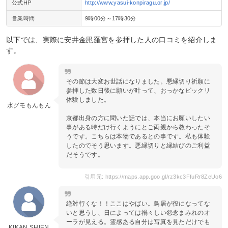
公式HP
http://www.yasui-konpiragu.or.jp/
営業時間
9時00分～17時30分
以下では、実際に安井金毘羅宮を参拝した人の口コミを紹介しま
す。
その節は大変お世話になりました。悪縁切り祈願に
参拝した数日後に願いが叶って、おっかなビックリ
体験しました。
水グモもんもん
京都出身の方に聞いた話では、本当にお願いしたい
事がある時だけ行くようにとご両親から教わったそ
うです。こちらは本物であるとの事です。私も体験
したのでそう思います。悪縁切りと縁結びのご利益
だそうです。
引用元: https://maps.app.goo.gl/rz3kc3FfuRr8ZeUo6
絶対行くな！！ここはやばい。鳥居が役になってな
いと思うし、日によっては禍々しい怨念まみれのオ
ーラが見える。霊感ある自分は写真を見ただけでも
KIKAN SHIEN