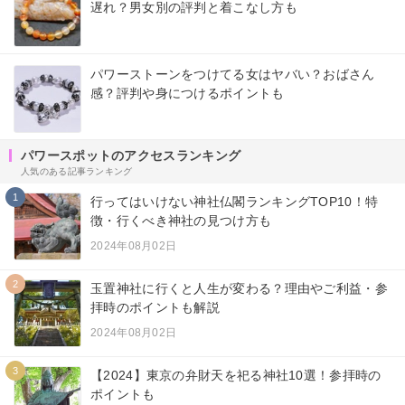
遅れ？男女別の評判と着こなし方も
パワーストーンをつけてる女はヤバい？おばさん
感？評判や身につけるポイントも
パワースポットのアクセスランキング
人気のある記事ランキング
1
行ってはいけない神社仏閣ランキングTOP10！特
徴・行くべき神社の見つけ方も
2024年08月02日
2
玉置神社に行くと人生が変わる？理由やご利益・参
拝時のポイントも解説
2024年08月02日
3
【2024】東京の弁財天を祀る神社10選！参拝時の
ポイントも