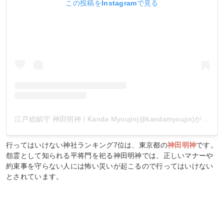
この投稿をInstagramで見る
江戸総鎮守 神田明神 / Kanda Myoujin(@kandamyoujin)がシェアした投稿
行ってはいけない神社ランキング7位は、東京都の
神田明神
です。
怨霊として知られる平将門を祀る神田明神では、正しいマナーや
約束事を守らない人には怖い災いが起こるので行ってはいけない
とされています。