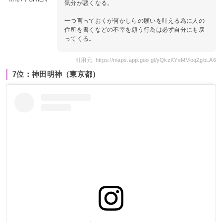
気分が悪くなる。
一つ言っておくが何かしらの願いを叶える為に人の
住所を書くなどの不幸を願う行為は必ず自分にも戻
ってくる。
引用元: https://maps.app.goo.gl/yQkzKYsMMoqZgbLA6
7位：神田明神（東京都）