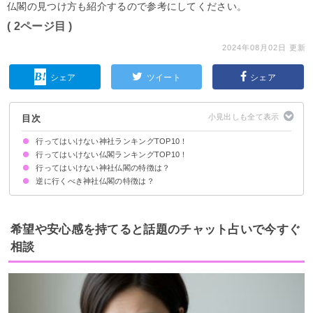
仏閣の見つけ方も紹介するので参考にしてください。
( 2ページ目 )
2024年08月02日 更新
シェア
ツイート
シェア
目次
行ってはいけない神社ランキングTOP10！
行ってはいけない仏閣ランキングTOP10！
10位：伏見稲荷大社（京都府）
9位：育霊神社（岡山県）
8位：安井金比羅宮（京都府）
7位：神田明神（東京都）
6位：太田山神社（北海道）
5位：橋姫神社（京都府）
4位：出雲大社（島根県）
3位：恵比寿神社（東京都）
2位：明治神宮（東京都）
1位：山中諏訪神社（山梨県）
行ってはいけない神社仏閣の特徴は？
10位：久渡寺（青森県）
9位：妙国寺（大阪府）
8位：三井寺（滋賀県）
7位：全興寺（大阪府）
6位：栗尾山満願寺本堂（長野県）
5位：化野念仏寺（京都府）
4位：乙宝寺（新潟県）
3位：清水寺（京都府）
2位：六道珍皇寺（京都府）
1位：成田山新勝寺（千葉県）
逆に行くべき神社仏閣の特徴は？
①自分との繭気属性の相性が悪い
②管理が行き届いていない廃神社
③かつて戦場となった神社
④氏神様と敵対関係にある神様が祀られている神社
⑤直感的に怖いと感じる神社
本当に神様がいるとされている神社
自分と属性の相性がいい神社
直感的に呼ばれていると感じる神社
希望や安心感を持てると話題のチャット占いで今すぐ
相談