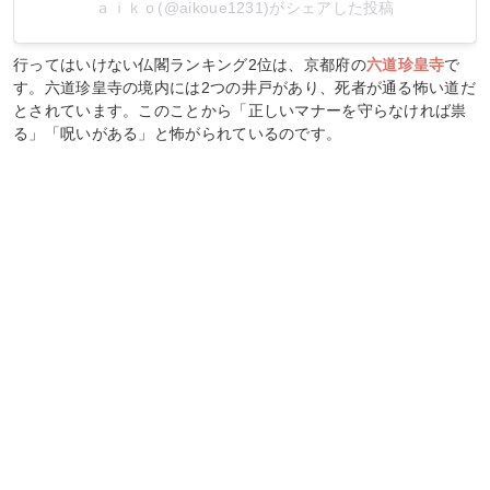
ａｉｋｏ(@aikoue1231)がシェアした投稿
行ってはいけない仏閣ランキング2位は、京都府の
六道珍皇寺
で
す。六道珍皇寺の境内には2つの井戸があり、死者が通る怖い道だ
とされています。このことから「正しいマナーを守らなければ祟
る」「呪いがある」と怖がられているのです。