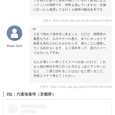
でも高さがあって視界が開けているので観光にはも
ってこいの場所です。何時も混んでいますが、京都
に行ったら無理しても行くと納得の観光名所です。
引用元: https://maps.app.goo.gl/o4jJnvbbxsQYUBiTA
人生で初めて清水寺に来ました。だけど、喫煙所の
最悪な汚さ、人のマナーの悪さ、全てにガッカリで
絶景を見れたのにもかかわらず、来たことに後悔し
Masa Sato
ている自分もいます。もう清水寺って、昔のイメー
ジはないんですね。
なんか凄くいい所ってイメージがあったけど、これ
なら他の神社や寺に行った方がよっぽどマシやった
なと、、二度と訪れることはないなと思いました。
外国人マナー考えてください。
引用元: https://maps.app.goo.gl/LQ3YCR6sF35hJkeb8
2位：六道珍皇寺（京都府）