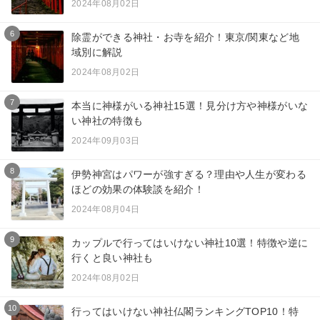
2024年08月02日
6
除霊ができる神社・お寺を紹介！東京/関東など地
域別に解説
2024年08月02日
7
本当に神様がいる神社15選！見分け方や神様がいな
い神社の特徴も
2024年09月03日
8
伊勢神宮はパワーが強すぎる？理由や人生が変わる
ほどの効果の体験談を紹介！
2024年08月04日
9
カップルで行ってはいけない神社10選！特徴や逆に
行くと良い神社も
2024年08月02日
10
行ってはいけない神社仏閣ランキングTOP10！特