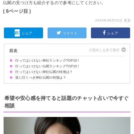
仏閣の見つけ方も紹介するので参考にしてください。
( 8ページ目 )
2024年08月02日 更新
シェア
ツイート
シェア
目次
行ってはいけない神社ランキングTOP10！
行ってはいけない仏閣ランキングTOP10！
10位：伏見稲荷大社（京都府）
9位：育霊神社（岡山県）
8位：安井金比羅宮（京都府）
7位：神田明神（東京都）
6位：太田山神社（北海道）
5位：橋姫神社（京都府）
4位：出雲大社（島根県）
3位：恵比寿神社（東京都）
2位：明治神宮（東京都）
1位：山中諏訪神社（山梨県）
行ってはいけない神社仏閣の特徴は？
10位：久渡寺（青森県）
9位：妙国寺（大阪府）
8位：三井寺（滋賀県）
7位：全興寺（大阪府）
6位：栗尾山満願寺本堂（長野県）
5位：化野念仏寺（京都府）
4位：乙宝寺（新潟県）
3位：清水寺（京都府）
2位：六道珍皇寺（京都府）
1位：成田山新勝寺（千葉県）
逆に行くべき神社仏閣の特徴は？
①自分との繭気属性の相性が悪い
②管理が行き届いていない廃神社
③かつて戦場となった神社
④氏神様と敵対関係にある神様が祀られている神社
⑤直感的に怖いと感じる神社
本当に神様がいるとされている神社
自分と属性の相性がいい神社
直感的に呼ばれていると感じる神社
希望や安心感を持てると話題のチャット占いで今すぐ
相談