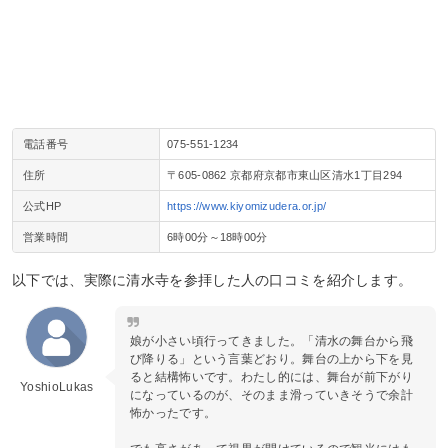
電話番号
075‐551‐1234
住所
〒605-0862 京都府京都市東山区清水1丁目294
公式HP
https://www.kiyomizudera.or.jp/
営業時間
6時00分～18時00分
以下では、実際に清水寺を参拝した人の口コミを紹介します。
娘が小さい頃行ってきました。「清水の舞台から飛
び降りる」という言葉どおり。舞台の上から下を見
ると結構怖いです。わたし的には、舞台が前下がり
YoshioLukas
になっているのが、そのまま滑っていきそうで余計
怖かったです。