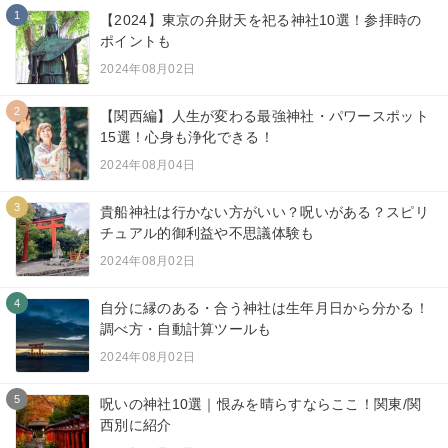
1
【2024】東京の弁財天を祀る神社10選！参拝時の
ポイントも
2024年08月02日
2
【関西編】人生が変わる最強神社・パワースポット
15選！心身も浄化できる！
2024年08月04日
3
貴船神社は行かない方がいい？呪いがある？スピリ
チュアル的御利益や不思議体験も
2024年08月02日
4
自分に縁のある・合う神社は生年月日から分かる！
調べ方・自動計算ツールも
2024年08月02日
5
呪いの神社10選｜恨みを晴らすならここ！関東/関
西別に紹介