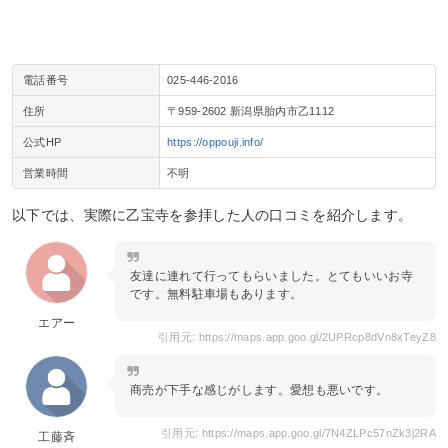
電話番号
025‐446‐2016
住所
〒959-2602 新潟県胎内市乙1112
公式HP
https://oppouji.info/
営業時間
不明
以下では、実際に乙宝寺を参拝した人の口コミを紹介します。
友達に連れて行ってもらいました。とてもいいお寺
です。無料駐車場もあります。
エアー
引用元: https://maps.app.goo.gl/2UPRcp8dVn8xTeyZ8
商売が下手な感じがします。愛想も悪いです。
引用元: https://maps.app.goo.gl/7N4ZLPc57nZk3j2RA
工藤斉