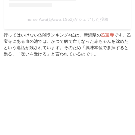
nurse Awa(@awa.1952)がシェアした投稿
行ってはいけない仏閣ランキング4位は、新潟県の
乙宝寺
です。乙
宝寺にある血の池では、かつて病で亡くなった赤ちゃんを沈めた
という逸話が残されています。そのため「興味本位で参拝すると
祟る」「呪いを受ける」と言われているのです。