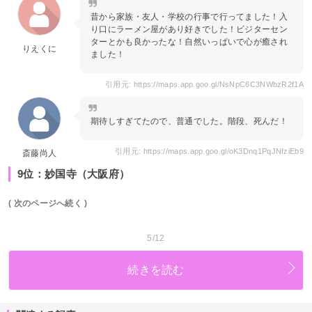
昔から家族・友人・学校の行事で行ってました！入
り口にラーメン屋があり好きでした！ビジターセン
ターとかも良かったな！自然いっぱいで心が癒され
りえくに
ました！
引用元: https://maps.app.goo.gl/NsNpC6C3NWbzR2f1A
期待しすぎてたので、普通でした。階段、死んだ！
引用元: https://maps.app.goo.gl/oK3Dnq1PqJNfziEb9
斎藤尚人
9位：妙国寺（大阪府）
( 次のページへ続く )
5/12
続きを読む