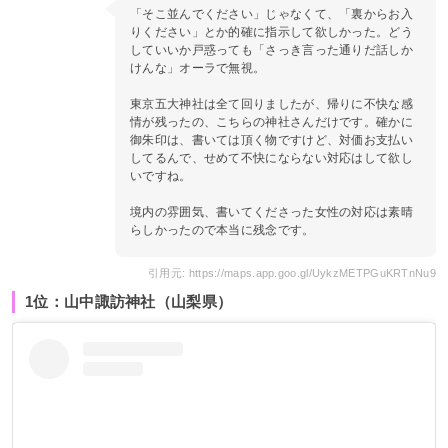
「そこ並んでください」じゃなくて、「裏からお入
りください」とか的確に指示して欲しかった。どう
していいか戸惑っても「さっき言った通りだ話しか
けんな」オーラで無視。
東京五大神社は全て回りましたが、帰りに不快な感
情が残ったの、こちらの神社さんだけです。確かに
御朱印は、書いては頂く物ですけど、対価お支払い
してるんで、せめて不快にならない対応はして欲し
いですね。
境内の雰囲気、書いてくださった女性の対応は素晴
らしかったので本当に残念です。
引用元: https://maps.app.goo.gl/UykzMETPGuKRTnNu9
1位：山中諏訪神社（山梨県）