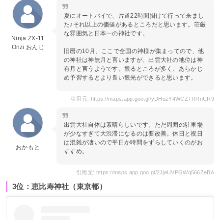
夏にオートバイで、片道22時間掛けて行って来まし
た♪それ以上の価値があるところだと思います。荘厳
な雰囲気と日本一の神社です。
Ninja ZX-11
Onzi おんじ
旧暦の10月、ここで全国の神様が集まってので、他
の神社は神無月と言いますが、出雲大社の地位は神
有月と言うようです。観るところが多く、あらかじ
め予習するとより良い観光ができると思います。
引用元: https://maps.app.goo.gl/yDHuzY4WCZTRRnUR9
出雲大社自体は素晴らしいです。ただ周囲の駐車場
が少なすぎて大渋滞になるのは要改善。休日と祝日
は混雑が凄いので平日か時間をずらしていくのがお
おかもと
すすめ。
引用元: https://maps.app.goo.gl/2JjeUVPGWq566ZeBA
3位：恵比寿神社（東京都）