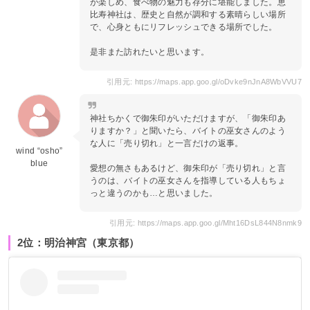
が楽しめ、食べ物の魅力も存分に堪能しました。恵
比寿神社は、歴史と自然が調和する素晴らしい場所
で、心身ともにリフレッシュできる場所でした。
是非また訪れたいと思います。
引用元: https://maps.app.goo.gl/oDvke9nJnA8WbVVU7
神社ちかくで御朱印がいただけますが、「御朱印あ
りますか？」と聞いたら、バイトの巫女さんのよう
な人に「売り切れ」と一言だけの返事。
wind “osho”
blue
愛想の無さもあるけど、御朱印が「売り切れ」と言
うのは、バイトの巫女さんを指導している人もちょ
っと違うのかも…と思いました。
引用元: https://maps.app.goo.gl/Mht16DsL844N8nmk9
2位：明治神宮（東京都）