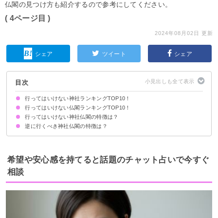
仏閣の見つけ方も紹介するので参考にしてください。
( 4ページ目 )
2024年08月02日 更新
シェア
ツイート
シェア
目次
行ってはいけない神社ランキングTOP10！
行ってはいけない仏閣ランキングTOP10！
10位：伏見稲荷大社（京都府）
9位：育霊神社（岡山県）
8位：安井金比羅宮（京都府）
7位：神田明神（東京都）
6位：太田山神社（北海道）
5位：橋姫神社（京都府）
4位：出雲大社（島根県）
3位：恵比寿神社（東京都）
2位：明治神宮（東京都）
1位：山中諏訪神社（山梨県）
行ってはいけない神社仏閣の特徴は？
10位：久渡寺（青森県）
9位：妙国寺（大阪府）
8位：三井寺（滋賀県）
7位：全興寺（大阪府）
6位：栗尾山満願寺本堂（長野県）
5位：化野念仏寺（京都府）
4位：乙宝寺（新潟県）
3位：清水寺（京都府）
2位：六道珍皇寺（京都府）
1位：成田山新勝寺（千葉県）
逆に行くべき神社仏閣の特徴は？
①自分との繭気属性の相性が悪い
②管理が行き届いていない廃神社
③かつて戦場となった神社
④氏神様と敵対関係にある神様が祀られている神社
⑤直感的に怖いと感じる神社
本当に神様がいるとされている神社
自分と属性の相性がいい神社
直感的に呼ばれていると感じる神社
希望や安心感を持てると話題のチャット占いで今すぐ
相談