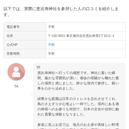
以下では、実際に恵比寿神社を参拝した人の口コミを紹介しま
す。
電話番号
不明
住所
〒150-0021 東京都渋谷区恵比寿西1丁目11−1
公式HP
不明
営業時間
不明
恵比寿神社へ行っての感想です。神社に着いた瞬
間、厳かな雰囲気が漂い、都会の喧騒から離れた癒
しの場所と感じました。静かな境内で参拝し、願い
TA
事を心から込めました。
緑豊かな庭園は日常のストレスを忘れさせてくれ、
鳥のさえずりが心地よい一時でした。境内にある酒
の神様へのお参りも特別で、日本の文化や信仰に触
れた貴重な体験となりました。
参道に並ぶお店では、地元のお土産や美味しい料理