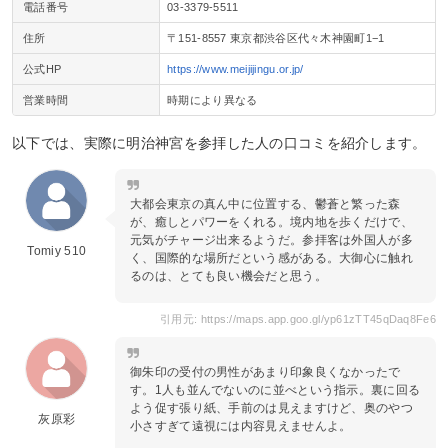
電話番号
03‐3379‐5511
住所
〒151-8557 東京都渋谷区代々木神園町1−1
公式HP
https://www.meijijingu.or.jp/
営業時間
時期により異なる
以下では、実際に明治神宮を参拝した人の口コミを紹介します。
大都会東京の真ん中に位置する、鬱蒼と繁った森
が、癒しとパワーをくれる。境内地を歩くだけで、
元気がチャージ出来るようだ。参拝客は外国人が多
Tomiy 510
く、国際的な場所だという感がある。大御心に触れ
るのは、とても良い機会だと思う。
引用元: https://maps.app.goo.gl/yp61zTT45qDaq8Fe6
御朱印の受付の男性があまり印象良くなかったで
す。1人も並んでないのに並べという指示。裏に回る
よう促す張り紙、手前のは見えますけど、奥のやつ
灰原彩
小さすぎて遠視には内容見えませんよ。