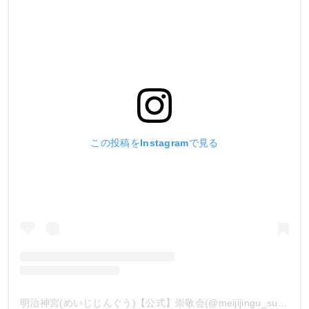
この投稿をInstagramで見る
明治神宮(めいじじんぐう)【公式】崇敬会(@meijijingu_sukeikai)がシェアした投稿