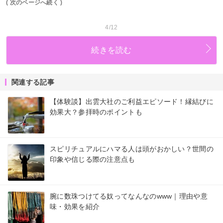
( 次のページへ続く )
4/12
続きを読む
関連する記事
【体験談】出雲大社のご利益エピソード！縁結びに
効果大？参拝時のポイントも
スピリチュアルにハマる人は頭がおかしい？世間の
印象や信じる際の注意点も
腕に数珠つけてる奴ってなんなのwww｜理由や意
味・効果を紹介