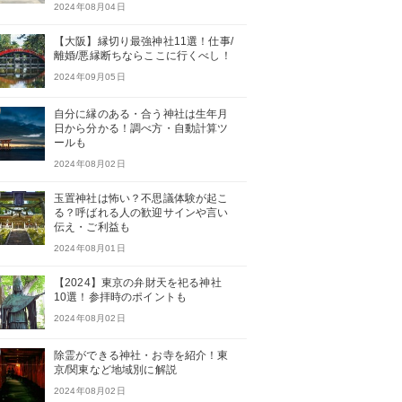
2024年08月04日
【大阪】縁切り最強神社11選！仕事/
離婚/悪縁断ちならここに行くべし！
2024年09月05日
自分に縁のある・合う神社は生年月
日から分かる！調べ方・自動計算ツ
ールも
2024年08月02日
玉置神社は怖い？不思議体験が起こ
る？呼ばれる人の歓迎サインや言い
伝え・ご利益も
2024年08月01日
【2024】東京の弁財天を祀る神社
10選！参拝時のポイントも
2024年08月02日
除霊ができる神社・お寺を紹介！東
京/関東など地域別に解説
2024年08月02日