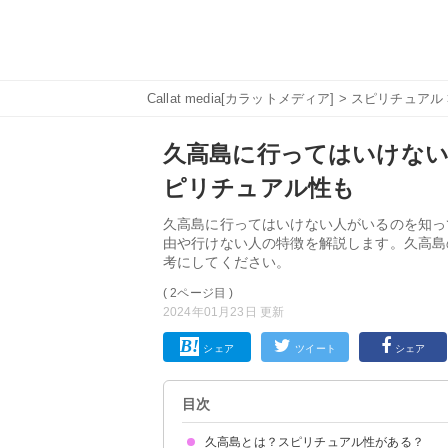
Callat media[カラットメディア]
>
スピリチュアル
久高島に行ってはいけない
ピリチュアル性も
久高島に行ってはいけない人がいるのを知っ
由や行けない人の特徴を解説します。久高島
考にしてください。
( 2ページ目 )
2024年01月23日 更新
シェア
ツイート
シェア
目次
久高島とは？スピリチュアル性がある？