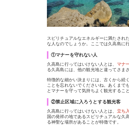
スピリチュアルなエネルギーに満たされ
な人なのでしょうか。ここでは久高島に
①マナーを守れない人
久高島に行ってはいけない人とは、
マナ
る久高島には、他の観光地と違ってさま
特徴的な細かい決まりには、古くから続
ことを忘れないでくださいね。あくまで
とマナーを守って気持ちよく観光するこ
②禁止区域に入ろうとする観光客
久高島に行ってはいけない人とは、
立ち
国の発祥の地であるスピリチュアルな久
る神聖な場所があることが特徴です。