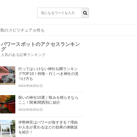
高島のスピリチュアル性も
パワースポットのアクセスランキン
グ
人気のある記事ランキング
行ってはいけない神社仏閣ランキン
グTOP10！特徴・行くべき神社の見
つけ方も
2024年08月02日
呪いの神社10選｜恨みを晴らすなら
ここ！関東/関西別に紹介
2024年08月02日
伊勢神宮はパワーが強すぎる？理由
や人生が変わるほどの効果の体験談
を紹介！