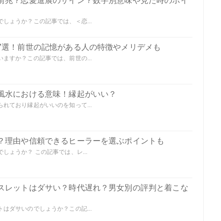
前兆？恋愛進展のサイン？数字別意味や見た時のポイ
しょうか？この記事では、＜恋...
7選！前世の記憶がある人の特徴やメリデメも
ますか？この記事では、前世の...
風水における意味！縁起がいい？
れており縁起がいいのを知って...
？理由や信頼できるヒーラーを選ぶポイントも
ょうか？ この記事では、レ...
スレットはダサい？時代遅れ？男女別の評判と着こな
はダサいのでしょうか？この記...