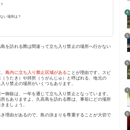
は？
4
けない場所は？
5
高島を訪れる際は間違って立ち入り禁止の場所へ行かない
6
は、
島内に立ち入り禁止区域がある
ことが理由です。スピ
嶽（うたき）や拝所（うがんじゅ）と呼ばれる、地元の
ち入り禁止の場所がいくつもあります。
7
ボー御嶽は、一年を通じて立ち入り禁止となっています。
場所もありますよ。久高島を訪れる際は、事前にどの場所
おきましょう。
8
べき理由があるので、島の決まりを尊重することが大切で