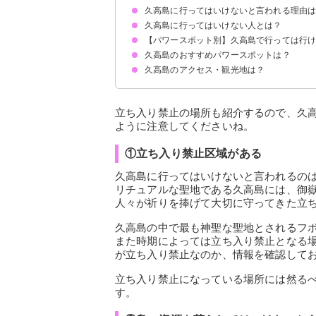
久高島に行ってはいけないと言われる理由
琉球建国の神が降り立った地
久高島の神女「ノロ」
久高島の塩には浄化の効果があるとされる
久高島に行ってはいけない人とは？
①立ち入り禁止区域がある
②島の資源を荒らしてはいけないから
【パワースポット別】久高島で行っては行
①マナーを守れない人
②禁止区域に入ろうとする観光客
③挨拶をしない人
④ヤシガニやサンゴなど資源を荒らす人
⑤久高島に呼ばれていない人
⑥斎場御嶽を参拝していない人
久高島のおすすめパワースポットは？
フボー御嶽
イシキ浜
カベール岬（神事の時期）
久高島のアクセス・観光地は？
ガジュマルの木
御殿庭
大君口
ハンチャアタイ
メーギ浜
アクセス
食事処とくじん
パーラーさばに
立ち入り禁止の場所も紹介するので、久
ように注意してくださいね。
①立ち入り禁止区域がある
久高島に行ってはいけないと言われるの
リチュアルな聖地である久高島には、御
人々が祈りを捧げて大切に守ってきた立
久高島の中で最も神聖な聖地とされるフ
また時期によっては立ち入り禁止となる
が立ち入り禁止なのか、情報を確認して
立ち入り禁止になっている場所には然る
す。