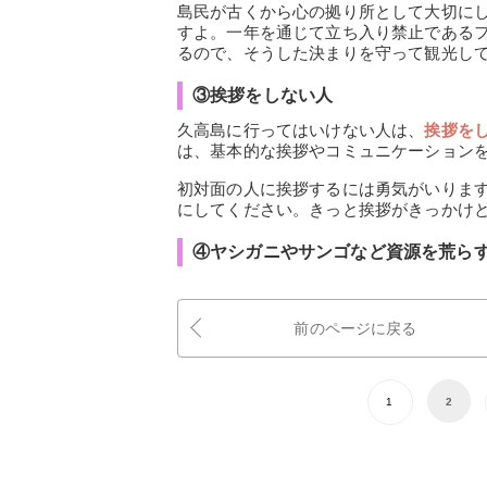
島民が古くから心の拠り所として大切に
すよ。一年を通じて立ち入り禁止である
るので、そうした決まりを守って観光し
③挨拶をしない人
久高島に行ってはいけない人は、
挨拶を
は、基本的な挨拶やコミュニケーション
初対面の人に挨拶するには勇気がいりま
にしてください。きっと挨拶がきっかけ
④ヤシガニやサンゴなど資源を荒ら
前のページに戻る
1
2